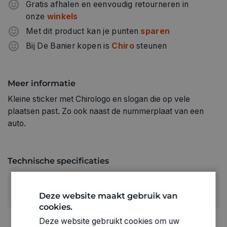
Gratis afhalen en eenvoudig retourneren in
onze
winkels
Met dit product kan je punten
sparen
Bij De Banier kopen is
Chiro
steunen
Meer informatie
Kleine sticker met Chirologo en slogan die op vele
plaatsen past. Zo ook naast de nummerplaat van een
auto.
Technische specificaties
RUBRIEK:
Deze website maakt gebruik van
Chiromateriaal
cookies.
GEWICHT
Deze website gebruikt cookies om uw