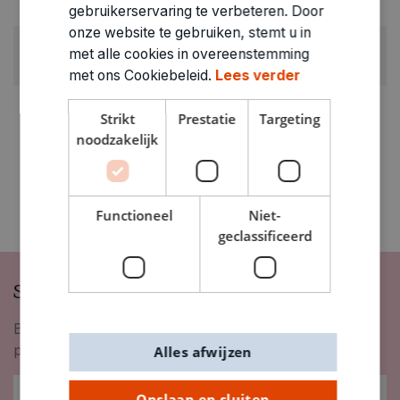
0.001kg
gebruikerservaring te verbeteren. Door
onze website te gebruiken, stemt u in
ARTIKELNUMMER
met alle cookies in overeenstemming
8810004
met ons Cookiebeleid.
Lees verder
Strikt
Prestatie
Targeting
noodzakelijk
Functioneel
Niet-
geclassificeerd
Schrijf je in op onze nieuwsbrief
Blijf op de hoogte van nieuwigheden, inspiratie,
promoties en meer!
Alles afwijzen
Opslaan en sluiten