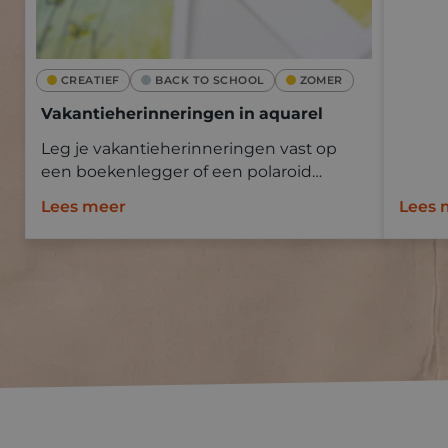
CREATIEF
BACK TO SCHOOL
ZOMER
Vakantieherinneringen in aquarel
Leg je vakantieherinneringen vast op
een boekenlegger of een polaroid
Goldline aquapad met aquarelverf.
Lees meer
Lees 
Neem mee op vakantie en schilder ter
plaatse of baseer je op een foto.