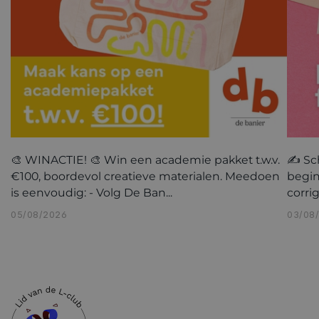
🎨 WINACTIE! 🎨 Win een academie pakket t.w.v.
✍️ Sc
€100, boordevol creatieve materialen. Meedoen
begin
is eenvoudig: - Volg De Ban...
corri
05/08/2026
03/08