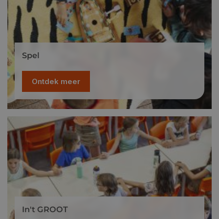
Spel
Ontdek meer
In't GROOT