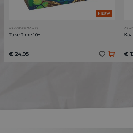
NIEUW
ASMODEE GAMES
ASM
Take Time 10+
Kaa
€ 24,95
€ 1