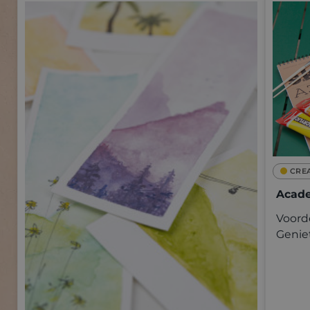
CRE
Acade
Voorde
Genie
kwalit