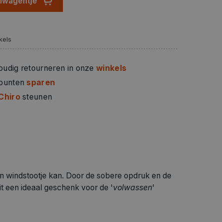
elwagentje
kels
oudig retourneren in onze
winkels
 punten
sparen
Chiro
steunen
en windstootje kan. Door de sobere opdruk en de
dit een ideaal geschenk voor de '
volwassen
'