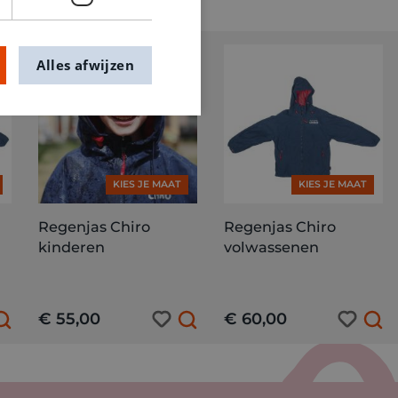
Alles afwijzen
KIES JE MAAT
KIES JE MAAT
Regenjas Chiro
Regenjas Chiro
kinderen
volwassenen
€ 55,00
€ 60,00