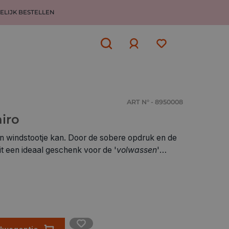
ELIJK BESTELLEN
Aanmelden
of
aanmelden
ART N° - 8950008
iro
en windstootje kan. Door de sobere opdruk en de
dit een ideaal geschenk voor de '
volwassen
'