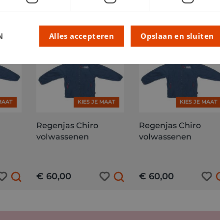
N
Alles accepteren
Opslaan en sluiten
 MAAT
KIES JE MAAT
KIES JE MAAT
Regenjas Chiro
Regenjas Chiro
volwassenen
volwassenen
€ 60,00
€ 60,00