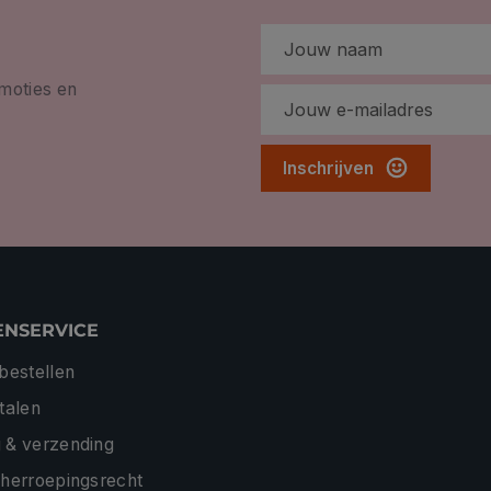
omoties en
Inschrijven
ENSERVICE
 bestellen
etalen
 & verzending
 herroepingsrecht