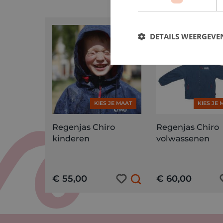
DETAILS WEERGEVE
KIES JE MAAT
KIES JE
Regenjas Chiro
Regenjas Chiro
kinderen
volwassenen
€ 55,00
€ 60,00