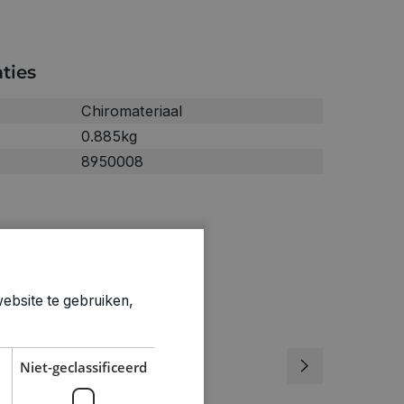
ties
Chiromateriaal
0.885kg
8950008
ebsite te gebruiken,
Niet-geclassificeerd