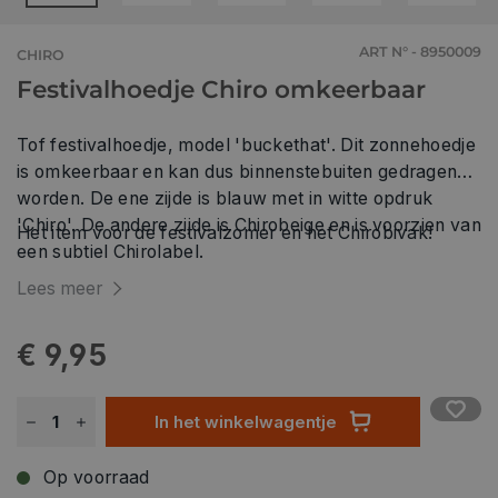
ART N° - 8950009
CHIRO
Festivalhoedje Chiro omkeerbaar
Tof festivalhoedje, model 'buckethat'. Dit zonnehoedje
is omkeerbaar en kan dus binnenstebuiten gedragen
worden. De ene zijde is blauw met in witte opdruk
'Chiro'. De andere zijde is Chirobeige en is voorzien van
Het item voor de festivalzomer en het Chirobivak!
een subtiel Chirolabel.
Lees meer
€ 9,95
In het winkelwagentje
Op voorraad