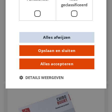
geclassificeerd
Alles afwijzen
Opslaan en sluiten
CHIRO
Een klare kijk op je VB
Alles accepteren
€ 0,00
DETAILS WEERGEVEN