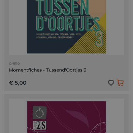
CHIRO
Momentfiches - Tussend'Oortjes 3
€ 5,00