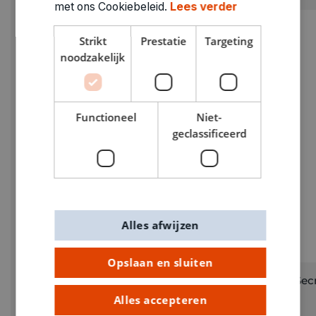
met ons Cookiebeleid.
Lees verder
Strikt
Prestatie
Targeting
noodzakelijk
Functioneel
Niet-
geclassificeerd
Alles afwijzen
Opslaan en sluiten
Brain Busters geschenkdoos met 8
Sec
verschillende uitdagingen
Alles accepteren