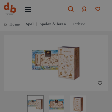
Spel
Spelen & leren
Denkspel
Home
Aanmelden
of
aanmelden