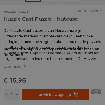
ART N° - 0057114
HUZZLE PUZZLE
Huzzle Cast Puzzle - Nutcase
De Huzzle Cast puzzels van Hanayama zijn
uitdagende metalen breinbrekers die jou een flinke
uitdaging kunnen bezorgen. Lukt het jou om de puzzels
uit elkaar te halen en weer in elkaar te zetten? De
Slechts te koop in een beperkt aantal winkels van
Huzzle puzzels zijn naast vermakelijk om op te lossen
De Banier!
erg esthetisch en leuk om te verzamelen. De Huzzle
collectie heeft een moeilijkheidsgraad van 1 tot en met
Lees meer
6. Zo kan iedereen een mooie verzameling opbouwen
op basis van zijn/haar eigen vaardigheden.
€ 15,95
In het winkelwagentje