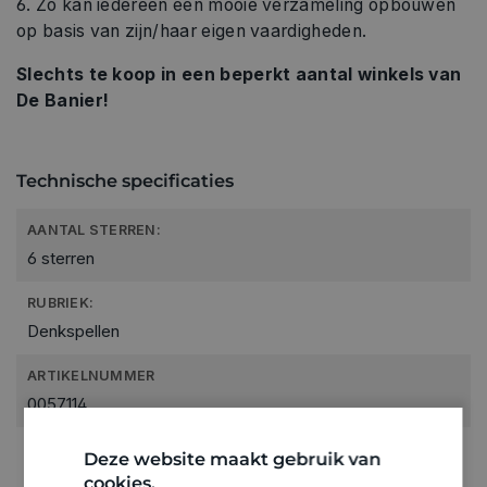
6. Zo kan iedereen een mooie verzameling opbouwen
op basis van zijn/haar eigen vaardigheden.
Slechts te koop in een beperkt aantal winkels van
De Banier!
Technische specificaties
AANTAL STERREN:
6 sterren
RUBRIEK:
Denkspellen
ARTIKELNUMMER
0057114
Deze website maakt gebruik van
cookies.