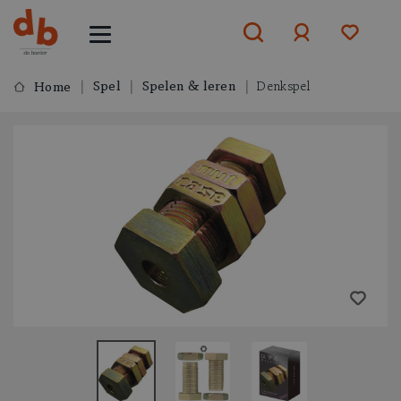
Spel
Spelen & leren
Denkspel
Home
Aanmelden
of
aanmelden