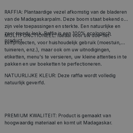
RAFFIA: Plantaardige vezel afkomstig van de bladeren
van de Madagaskarpalm. Deze boom staat bekend om
zijn vele toepassingen en sterkte. Een natuurlijke en
zeer trendy look. Raffia is een 100% ecologisch
MULTIFUNCTIONEEL: Ideaal voor uw doe-het-
product.
zelfprojecten, voor huishoudelijk gebruik (moestuin,
tuinieren, enz.), maar ook om uw uitnodigingen,
etiketten, menu's te versieren, uw kleine attenties in te
pakken en uw boeketten te perfectioneren.
NATUURLIJKE KLEUR: Deze raffia wordt volledig
natuurlijk geverfd.
PREMIUM KWALITEIT: Product is gemaakt van
hoogwaardig materiaal en komt uit Madagaskar.