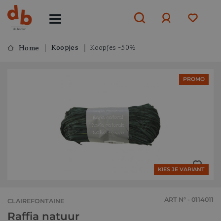
Koopjes
Koopjes -50%
Home
Aanmelden
PROMO
of
aanmelden
KIES JE VARIANT
ART N° - 0114011
CLAIREFONTAINE
Raffia natuur