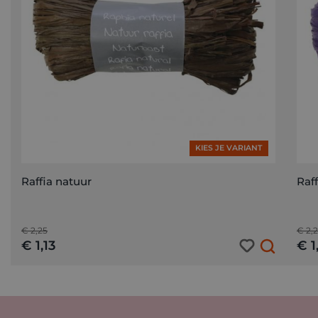
KIES JE VARIANT
Raffia natuur
Raf
€ 2,25
€ 2,
€ 1,13
€ 1