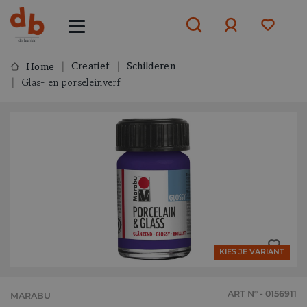
Creatief
Schilderen
Home
Glas- en porseleinverf
Aanmelden
of
aanmelden
KIES JE VARIANT
ART N° - 0156911
MARABU