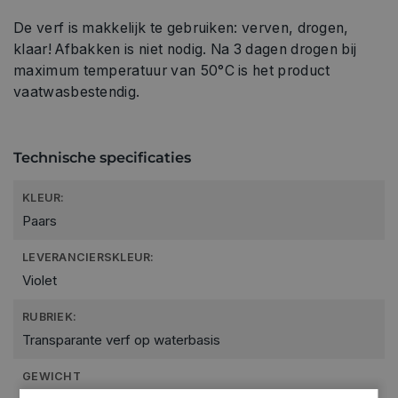
De verf is makkelijk te gebruiken: verven, drogen,
klaar! Afbakken is niet nodig. Na 3 dagen drogen bij
maximum temperatuur van 50°C is het product
vaatwasbestendig.
Technische specificaties
KLEUR:
Paars
LEVERANCIERSKLEUR:
Violet
RUBRIEK:
Transparante verf op waterbasis
GEWICHT