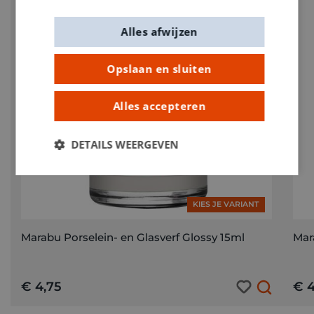
Alles afwijzen
Opslaan en sluiten
Alles accepteren
DETAILS WEERGEVEN
KIES JE VARIANT
Marabu Porselein- en Glasverf Glossy 15ml
Mar
€ 4,75
€ 4