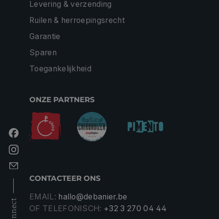
Levering & verzending
Ruilen & herroepingsrecht
Garantie
Sparen
Toegankelijkheid
ONZE PARTNERS
CONTACTEER ONS
EMAIL:
hallo@debanier.be
connect
OF TELEFONISCH:
+32 3 270 04 44