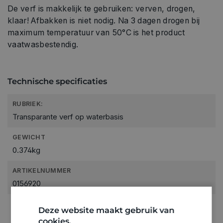
De verf is makkelijk te gebruiken: verven, drogen,
klaar! Afbakken is niet nodig. Na 3 dagen drogen bij
maximum temperatuur van 50°C is het product
vaatwasbestendig.
Technische specificaties
RUBRIEK:
Transparante verf op waterbasis
GEWICHT
0.374kg
ARTIKELNUMMER
0156920
Deze website maakt gebruik van
cookies.