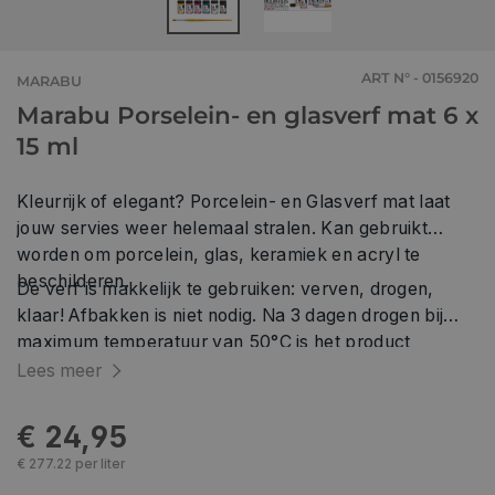
ART N° - 0156920
MARABU
Marabu Porselein- en glasverf mat 6 x
15 ml
Kleurrijk of elegant? Porcelein- en Glasverf mat laat
jouw servies weer helemaal stralen. Kan gebruikt
worden om porcelein, glas, keramiek en acryl te
beschilderen.
De verf is makkelijk te gebruiken: verven, drogen,
klaar! Afbakken is niet nodig. Na 3 dagen drogen bij
maximum temperatuur van 50°C is het product
vaatwasbestendig.
Lees meer
€ 24,95
€ 277.22 per liter