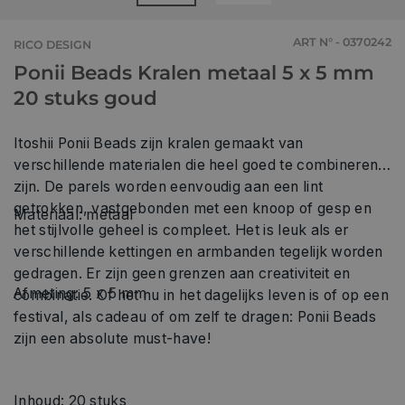
ART N° - 0370242
RICO DESIGN
Ponii Beads Kralen metaal 5 x 5 mm
20 stuks goud
Itoshii Ponii Beads zijn kralen gemaakt van
verschillende materialen die heel goed te combineren
zijn. De parels worden eenvoudig aan een lint
getrokken, vastgebonden met een knoop of gesp en
Materiaal: metaal
het stijlvolle geheel is compleet. Het is leuk als er
verschillende kettingen en armbanden tegelijk worden
gedragen. Er zijn geen grenzen aan creativiteit en
Afmeting: 5 x 5 mm
combinatie. Of het nu in het dagelijks leven is of op een
festival, als cadeau of om zelf te dragen: Ponii Beads
zijn een absolute must-have!
Inhoud: 20 stuks