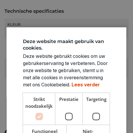
Technische specificaties
KLEUR:
Goud
Deze website maakt gebruik van
RUBRIEK:
cookies.
Andere kralen
Deze website gebruikt cookies om uw
gebruikerservaring te verbeteren. Door
ARTIKELNUMMER
onze website te gebruiken, stemt u in
0370242
met alle cookies in overeenstemming
met ons Cookiebeleid.
Lees verder
Strikt
Prestatie
Targeting
noodzakelijk
Ontdek meer
Functioneel
Niet-