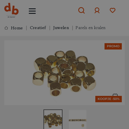
Creatief
Juwelen
Parels en kralen
Home
Aanmelden
PROMO
of
aanmelden
KOOPJE -50%