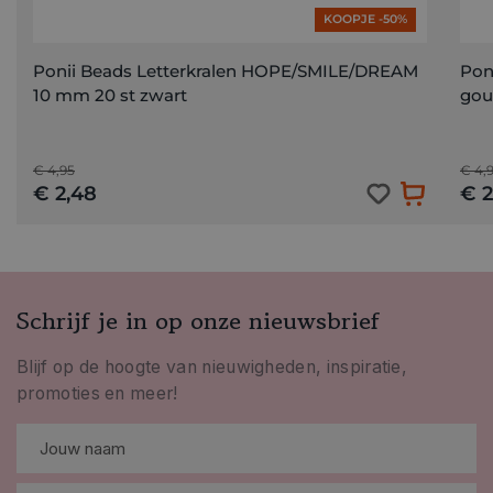
KOOPJE -50%
Ponii Beads Letterkralen HOPE/SMILE/DREAM
Pon
10 mm 20 st zwart
gou
€ 4,95
€ 4,
€ 2,48
€ 2
Schrijf je in op onze nieuwsbrief
Blijf op de hoogte van nieuwigheden, inspiratie,
promoties en meer!