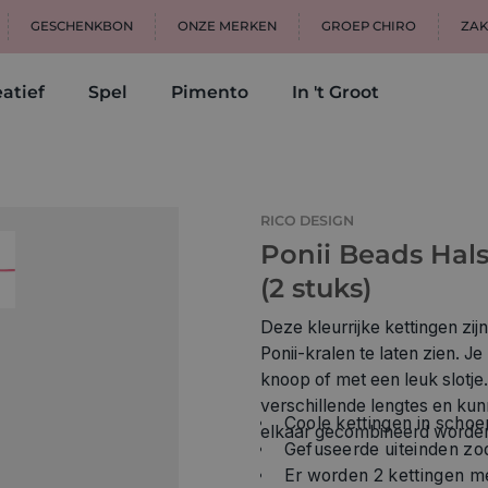
GESCHENKBON
ONZE MERKEN
GROEP CHIRO
ZAK
atief
Spel
Pimento
In 't Groot
RICO DESIGN
Ponii Beads Hals
(2 stuks)
Deze kleurrijke kettingen zi
Ponii-kralen te laten zien. J
knoop of met een leuk slotje.
verschillende lengtes en kun
Coole kettingen in schoen
elkaar gecombineerd worden. 
Gefuseerde uiteinden zo
Er worden 2 kettingen m