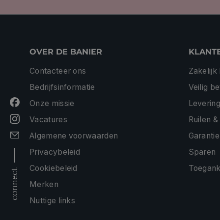
OVER DE BANIER
KLANT
Contacteer ons
Zakelijk
Bedrijfsinformatie
Veilig b
Onze missie
Levering
Vacatures
Ruilen &
Algemene voorwaarden
Garantie
Privacybeleid
Sparen
Cookiebeleid
Toeganke
connect
Merken
Nuttige links