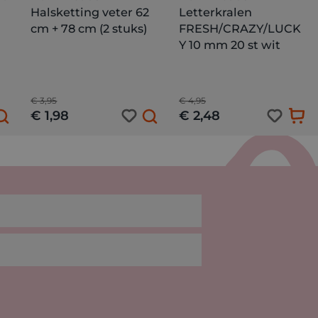
Halsketting veter 62
Letterkralen
cm + 78 cm (2 stuks)
FRESH/CRAZY/LUCK
Y 10 mm 20 st wit
€ 3,95
€ 4,95
€ 1,98
€ 2,48