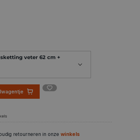
sketting veter 62 cm +
elwagentje
kels
oudig retourneren in onze
winkels