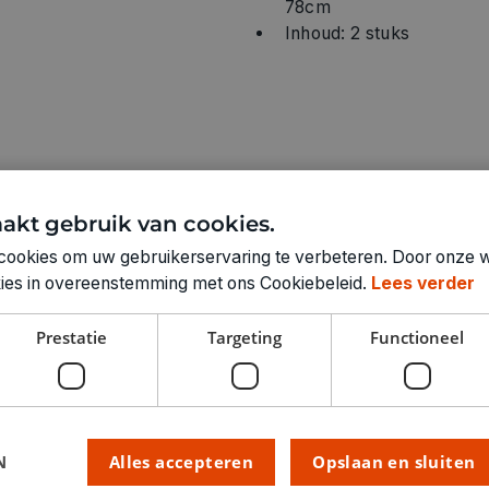
78cm
Inhoud: 2 stuks
akt gebruik van cookies.
cookies om uw gebruikerservaring te verbeteren. Door onze w
Technische specifica
okies in overeenstemming met ons Cookiebeleid.
Lees verder
KLEUR:
Prestatie
Targeting
Functioneel
LEVERANCIERSKLEUR:
RUBRIEK:
ARTIKELNUMMER
N
Alles accepteren
Opslaan en sluiten