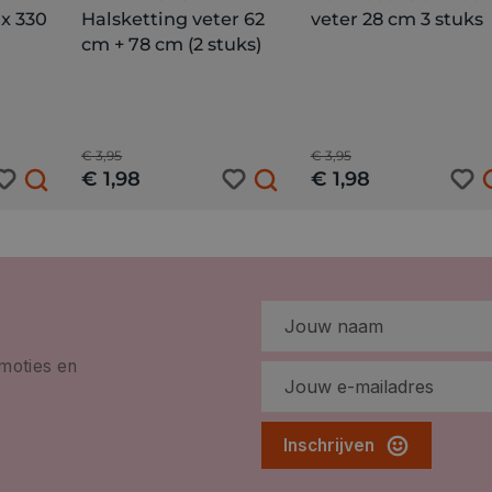
 x 330
Halsketting veter 62
veter 28 cm 3 stuks
cm + 78 cm (2 stuks)
€ 3,95
€ 3,95
€ 1,98
€ 1,98
omoties en
Inschrijven