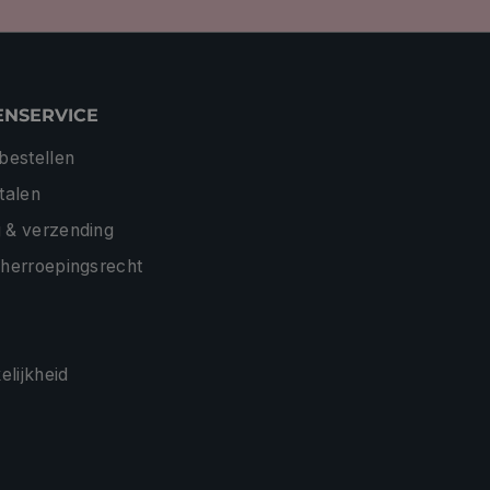
ENSERVICE
 bestellen
etalen
 & verzending
 herroepingsrecht
lijkheid