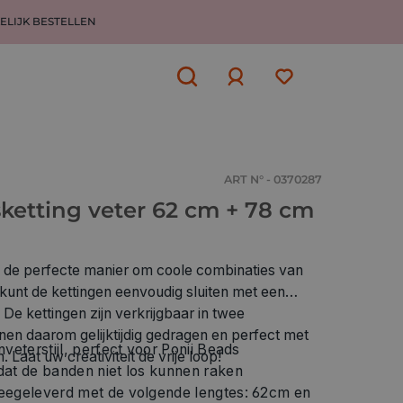
ELIJK BESTELLEN
Aanmelden
of
aanmelden
ART N° - 0370287
ketting veter 62 cm + 78 cm
jn de perfecte manier om coole combinaties van
e kunt de kettingen eenvoudig sluiten met een
 De kettingen zijn verkrijgbaar in twee
nen daarom gelijktijdig gedragen en perfect met
veterstijl, perfect voor Ponii Beads
Laat uw creativiteit de vrije loop!
dat de banden niet los kunnen raken
eegeleverd met de volgende lengtes: 62cm en