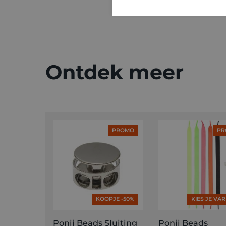
Ontdek meer
PROMO
PR
KOOPJE -50%
KIES JE VA
Ponii Beads Sluiting
Ponii Beads