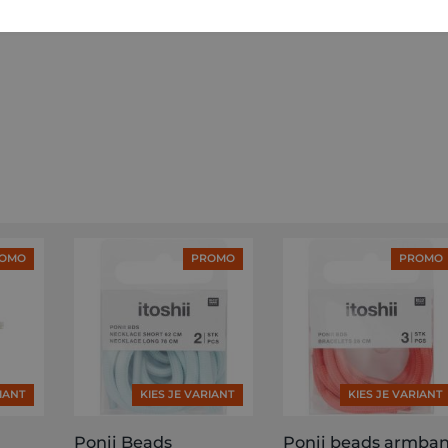
OMO
PROMO
PROMO
RIANT
KIES JE VARIANT
KIES JE VARIANT
Ponii Beads
Ponii beads armba