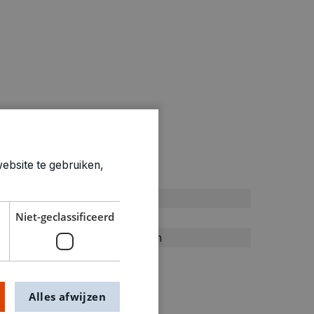
ebsite te gebruiken,
ties
Roze
Niet-geclassificeerd
neonroze
Andere kralen
0370287
Alles afwijzen