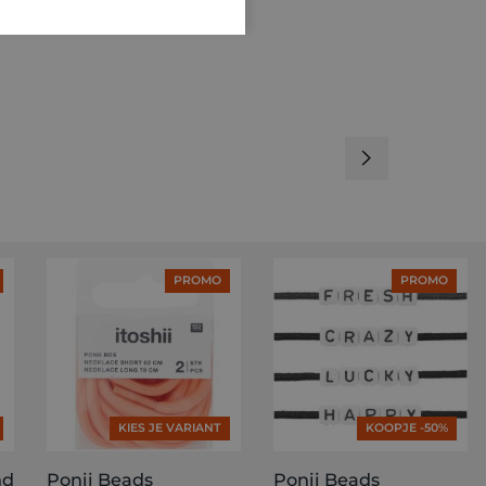
PROMO
PROMO
KIES JE VARIANT
KOOPJE -50%
nd
Ponii Beads
Ponii Beads