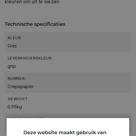
kleuren om uit te kiezen
Technische specificaties
KLEUR:
Grijs
LEVERANCIERSKLEUR:
grijs
RUBRIEK:
Crepepapier
GEWICHT
0.95kg
ARTIKELNUMMER
0371518
Deze website maakt gebruik van