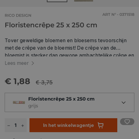
ART N° - 0371518
RICO DESIGN
Floristencrêpe 25 x 250 cm
Tover geweldige bloemen en bloesems tevoorschijn
met de crêpe van de bloemist! De crêpe van de
bloemist is sterker dan gewone ambachtelijke crêpe en
laat zich daardoor makkelijk vormgeven. Het is
Lees meer
bijzonder geschikt voor het maken van prachtige
bloemen van crêpepapier. • Grammage: 180 g/m² •
€ 1,88
€ 3,75
niet waterdicht • Formaat: 25x250 cm • Verschillende
kleuren om uit te kiezen
Floristencrêpe 25 x 250 cm
grijs
In het winkelwagentje