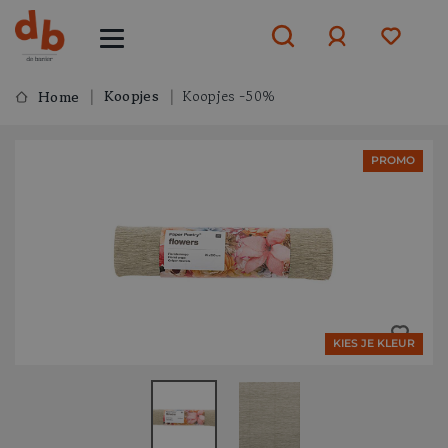
Koopjes
Koopjes -50%
Home
Aanmelden
PROMO
of
aanmelden
KIES JE KLEUR