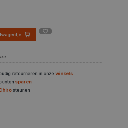
elwagentje
kels
oudig retourneren in onze
winkels
 punten
sparen
Chiro
steunen