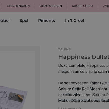
GESCHENKBON
ONZE MERKEN
GROEP CHIRO
ZAK
atief
Spel
Pimento
In 't Groot
TALENS
Happiness bullet
Deze complete Happiness Jou
meteen aan de slag te gaan m
De set bevat een Talens Art 
Sakura Gelly Roll Moonlight 1
metallic zilver, een Sakura 
Micron 05 in zwart, een Ecol
Met het instructieboekje bij 
Pen in Goudoker 231.
Lees meer