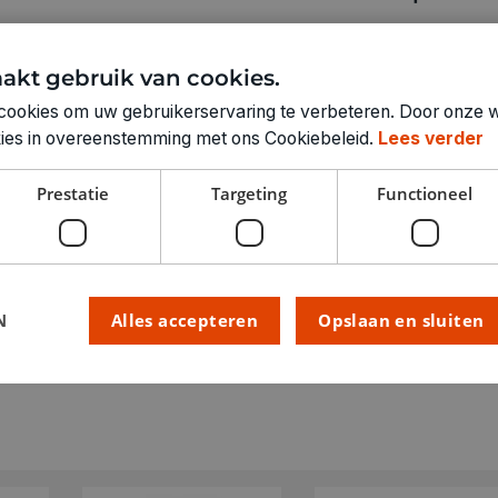
LEEFTIJD VANAF:
RUBRIEK:
akt gebruik van cookies.
GEWICHT
cookies om uw gebruikerservaring te verbeteren. Door onze w
ARTIKELNUMMER
okies in overeenstemming met ons Cookiebeleid.
Lees verder
Prestatie
Targeting
Functioneel
N
Alles accepteren
Opslaan en sluiten