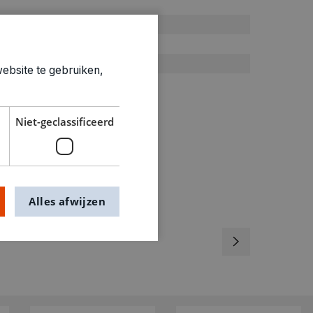
14+
Knutselset
0.327kg
ebsite te gebruiken,
0429008
Niet-geclassificeerd
Alles afwijzen