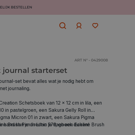
ELIJK BESTELLEN
Aanmelden
of
aanmelden
ART N° - 0429008
 journal starterset
rnal-set bevat alles wat je nodig hebt om
et journaling.
Creation Schetsboek van 12 x 12 cm in lila, een
0 in pastelgroen, een Sakura Gelly Roll in
Pigma Micron 01 in zwart, een Sakura Pigma
ine Brush Pen in Lilac 579, en een Ecoline Brush
de hand kun je direct in je dagboek duiken!