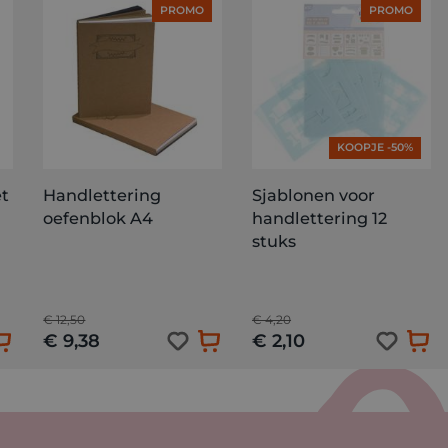
PROMO
PROMO
KOOPJE -50%
et
Handlettering
Sjablonen voor
oefenblok A4
handlettering 12
stuks
€ 12,50
€ 4,20
€ 9,38
€ 2,10