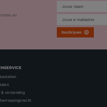
omoties en
Inschrijven
ENSERVICE
 bestellen
etalen
 & verzending
 herroepingsrecht