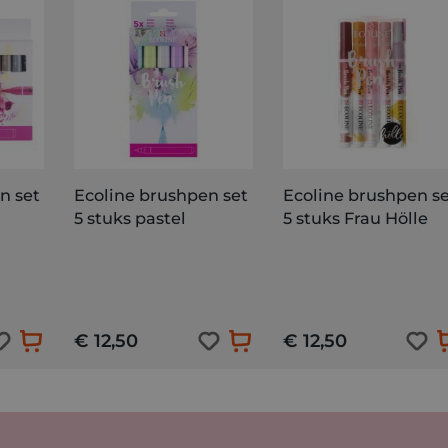
n set
Ecoline brushpen set
Ecoline brushpen s
5 stuks pastel
5 stuks Frau Hölle
€ 12,50
€ 12,50