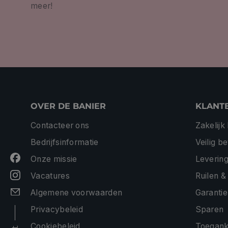
meer!
OVER DE BANIER
KLANT
Contacteer ons
Zakelijk
Bedrijfsinformatie
Veilig b
Onze missie
Levering
Vacatures
Ruilen &
Algemene voorwaarden
Garantie
Privacybeleid
Sparen
Cookiebeleid
Toeganke