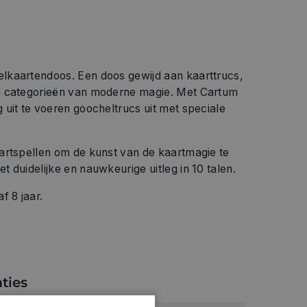
lkaartendoos. Een doos gewijd aan kaarttrucs,
e categorieën van moderne magie. Met Cartum
uit te voeren goocheltrucs uit met speciale
artspellen om de kunst van de kaartmagie te
 duidelijke en nauwkeurige uitleg in 10 talen.
f 8 jaar.
ties