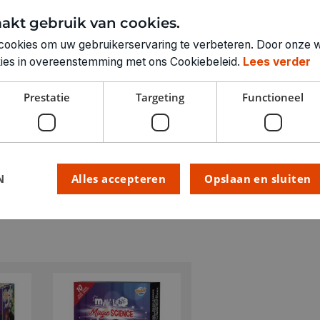
RUBRIEK:
akt gebruik van cookies.
GEWICHT
cookies om uw gebruikerservaring te verbeteren. Door onze w
ARTIKELNUMMER
okies in overeenstemming met ons Cookiebeleid.
Lees verder
Prestatie
Targeting
Functioneel
N
Alles accepteren
Opslaan en sluiten