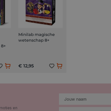
Minilab magische
wetenschap 8+
 8+
€ 12,95
omoties en