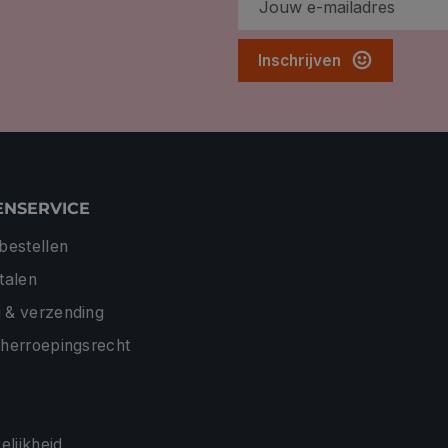
Inschrijven
ENSERVICE
 bestellen
etalen
 & verzending
 herroepingsrecht
lijkheid