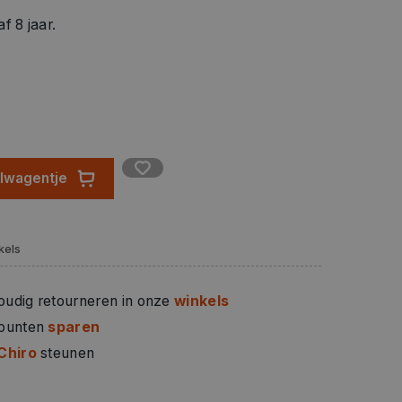
f 8 jaar.
elwagentje
kels
oudig retourneren in onze
winkels
 punten
sparen
Chiro
steunen