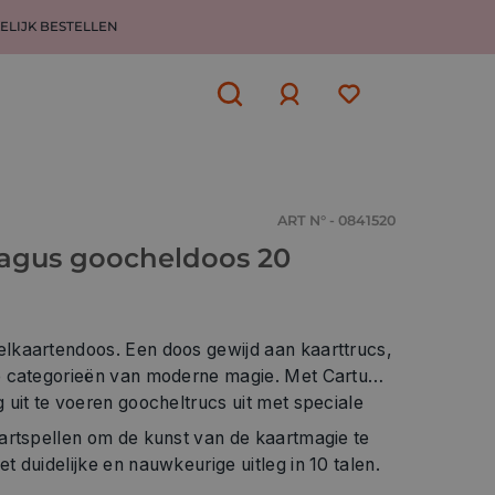
ELIJK BESTELLEN
Aanmelden
of
aanmelden
ART N° - 0841520
agus goocheldoos 20
lkaartendoos. Een doos gewijd aan kaarttrucs,
e categorieën van moderne magie. Met Cartum
uit te voeren goocheltrucs uit met speciale
artspellen om de kunst van de kaartmagie te
 duidelijke en nauwkeurige uitleg in 10 talen.