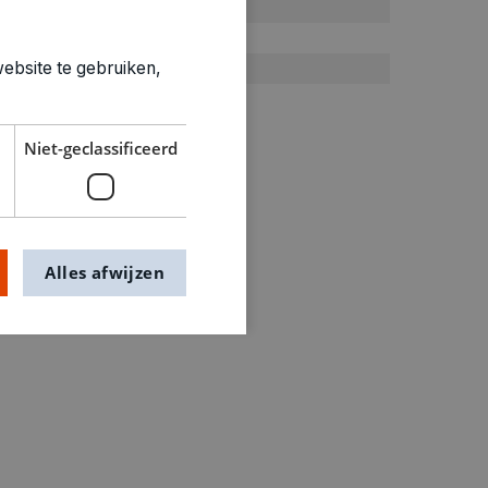
Goocheltrucs
0.604kg
ebsite te gebruiken,
0841520
Niet-geclassificeerd
Alles afwijzen