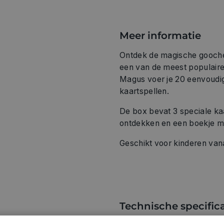
Meer informatie
Ontdek de magische gooche
een van de meest populair
Magus voer je 20 eenvoudig 
kaartspellen.
De box bevat 3 speciale ka
ontdekken en een boekje met
Geschikt voor kinderen vana
Technische specifica