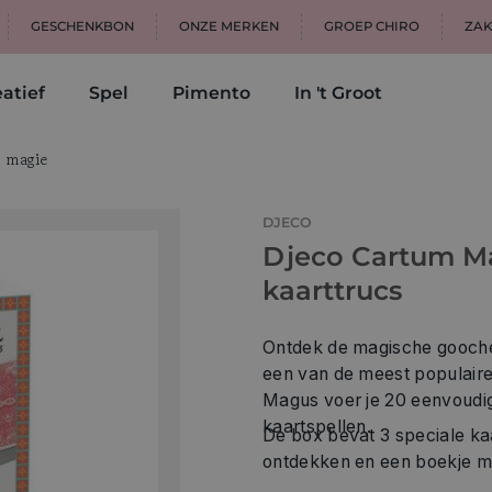
GESCHENKBON
ONZE MERKEN
GROEP CHIRO
ZAK
atief
Spel
Pimento
In 't Groot
 magie
DJECO
Djeco Cartum M
kaarttrucs
Ontdek de magische gooche
een van de meest populair
Magus voer je 20 eenvoudig 
kaartspellen.
De box bevat 3 speciale ka
ontdekken en een boekje met