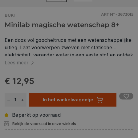
ART N° - 3673015
BUKI
Minilab magische wetenschap 8+
Een doos vol goocheltrucs met een wetenschappelijke
uitleg. Laat voorwerpen zweven met statische
elektriciteit, verander water in een vaste stof en ontdek
wat optische illusie betekent. Inclusief magisch zand
Lees meer
dat in een oogwenk droogt. Geïllustreerde handleiding.
Vanaf 8 jaar.
€ 12,95
In het winkelwagentje
Beperkt op voorraad
Bekijk de voorraad in onze winkels