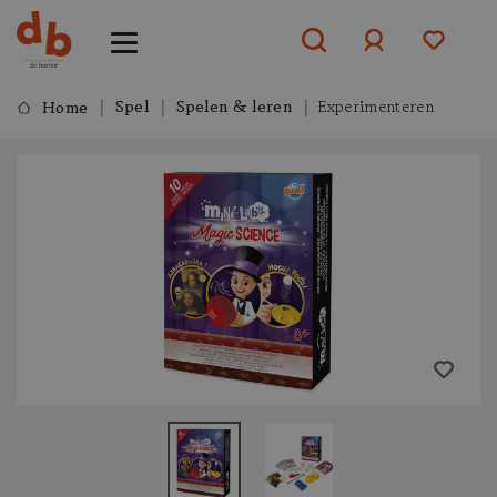
Spel
Spelen & leren
Experimenteren
Home
Aanmelden
of
aanmelden