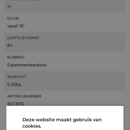
1+
DUUR:
vanaf 10'
LEEFTIJD VANAF:
8+
RUBRIEK:
Experimenteerdoos
GEWICHT
0.26kg
ARTIKELNUMMER
3673015
Deze website maakt gebruik van
cookies.