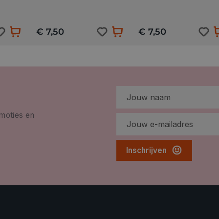
€ 7,50
€ 7,50
omoties en
Inschrijven