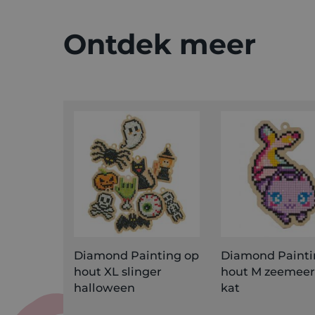
Ontdek meer
Diamond Painting op
Diamond Painti
hout XL slinger
hout M zeemee
halloween
kat