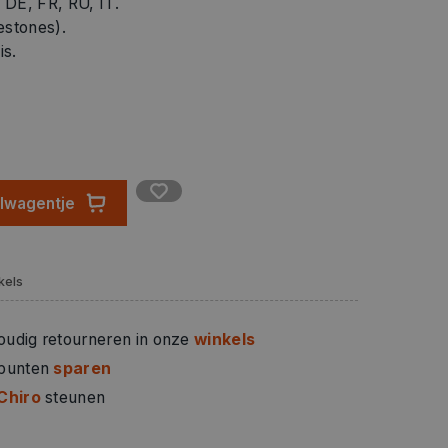
, DE, FR, RU, IT.
estones).
is.
n de vorm van het figuurtje.
elwagentje
ende maten en figuren.
kels
oudig retourneren in onze
winkels
 punten
sparen
Chiro
steunen