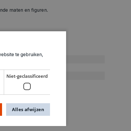
ende maten en figuren.
ties
ebsite te gebruiken,
6+
Pakketten & koffers
0.09kg
Niet-geclassificeerd
0870102
Alles afwijzen