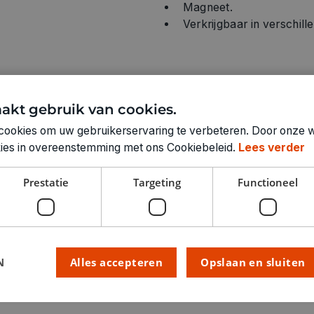
Magneet.
Verkrijgbaar in verschill
akt gebruik van cookies.
Technische specifica
cookies om uw gebruikerservaring te verbeteren. Door onze w
LEEFTIJD VANAF:
okies in overeenstemming met ons Cookiebeleid.
Lees verder
RUBRIEK:
Prestatie
Targeting
Functioneel
GEWICHT
ARTIKELNUMMER
N
Alles accepteren
Opslaan en sluiten