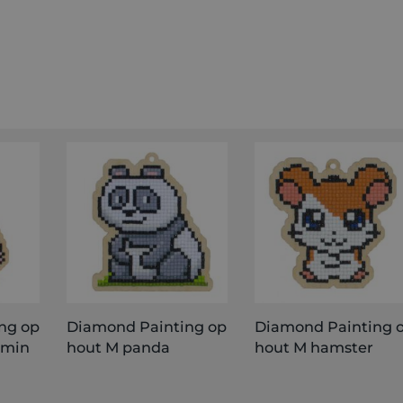
ng op
Diamond Painting op
Diamond Painting 
rmin
hout M panda
hout M hamster