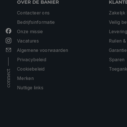
OVER DE BANIER
KLANT
Contacteer ons
Zakelijk
Bedrijfsinformatie
Veilig b
Onze missie
Levering
Vacatures
Ruilen &
Algemene voorwaarden
Garantie
Privacybeleid
Sparen
Cookiebeleid
Toeganke
connect
Merken
Nuttige links