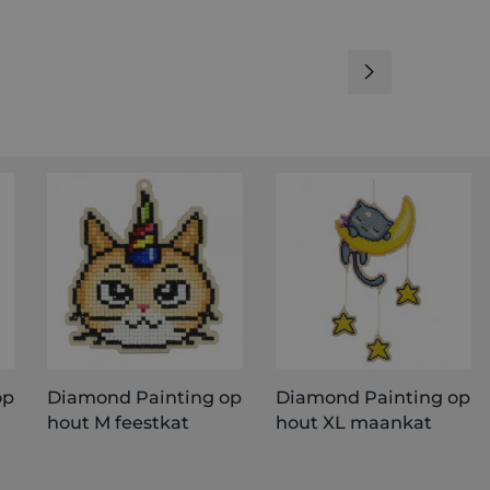
op
Diamond Painting op
Diamond Painting op
hout M feestkat
hout XL maankat