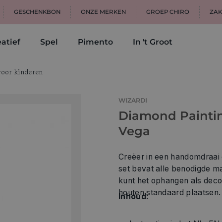
GESCHENKBON
ONZE MERKEN
GROEP CHIRO
ZAK
atief
Spel
Pimento
In 't Groot
voor kinderen
WIZARDI
Diamond Paintin
Vega
Creëer in een handomdraai 
set bevat alle benodigde m
kunt het ophangen als deco
houten standaard plaatsen. 
Inhoud: