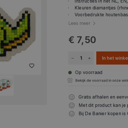
Instructies in het NL, EN
Kleuren diamantjes (rhin
Voorbedrukte houtenbas
Dubbelzijdige plakband i
Lees meer
Diamond painting pen.
Kunststof sorteerbakje.
€ 7,50
Siliconen wax.
Houten standaard.
Magneet.
In het wink
Verkrijgbaar in verschill
Op voorraad
Bekijk de voorraad in onze win
Gratis afhalen en eenv
Met dit product kan je
Bij De Banier kopen is