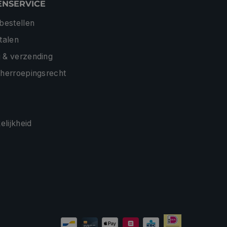
ENSERVICE
 bestellen
etalen
 & verzending
 herroepingsrecht
lijkheid