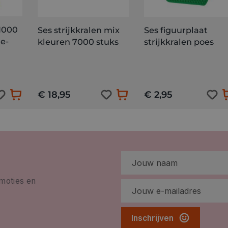
 1000
Ses strijkkralen mix
Ses figuurplaat
e-
kleuren 7000 stuks
strijkkralen poes
€ 18,95
€ 2,95
omoties en
Inschrijven