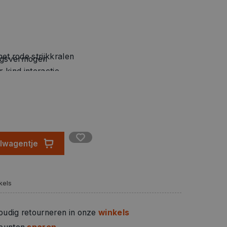
t rode strijkkralen
ingsvermogen
kind interactie.
elwagentje
kels
oudig retourneren in onze
winkels