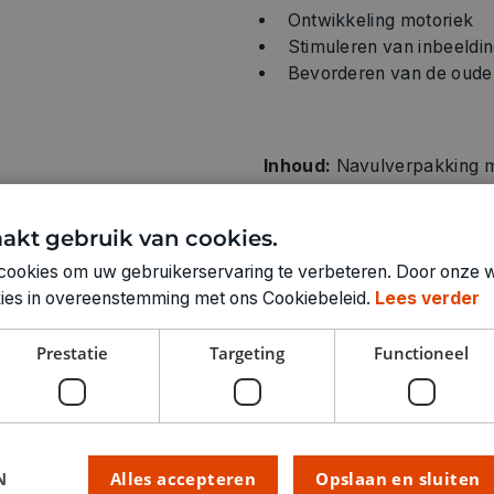
Ontwikkeling motoriek
Stimuleren van inbeeld
Bevorderen van de ouder-
Inhoud:
Navulverpakking me
akt gebruik van cookies.
cookies om uw gebruikerservaring te verbeteren. Door onze w
okies in overeenstemming met ons Cookiebeleid.
Lees verder
Technische specifica
Prestatie
Targeting
Functioneel
KLEUR:
LEEFTIJD VANAF:
RUBRIEK:
GEWICHT
ARTIKELNUMMER
N
Alles accepteren
Opslaan en sluiten