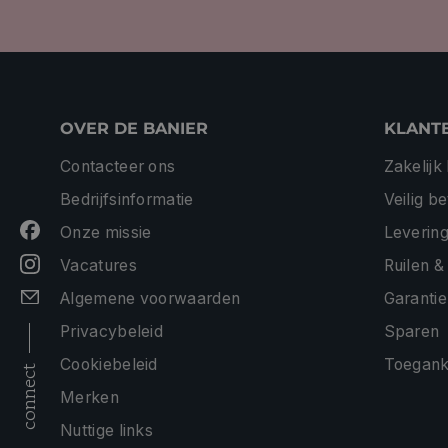
OVER DE BANIER
KLANT
Contacteer ons
Zakelijk
Bedrijfsinformatie
Veilig b
Onze missie
Levering
Vacatures
Ruilen &
Algemene voorwaarden
Garantie
Privacybeleid
Sparen
Cookiebeleid
Toeganke
connect
Merken
Nuttige links