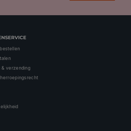
ENSERVICE
 bestellen
etalen
 & verzending
 herroepingsrecht
lijkheid