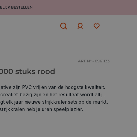
ELIJK BESTELLEN
Aanmelden
of
aanmelden
ART N° - 0961133
1000 stuks rood
tive zijn PVC vrij en van de hoogste kwaliteit.
creatief bezig zijn en het resultaat wordt altijd
gt elk jaar nieuwe strijkkralensets op de markt.
rijkkralen heb je uren speelplezier.