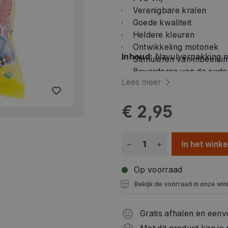
Verenigbare kralen
Goede kwaliteit
Heldere kleuren
Ontwikkeling motoriek
Inhoud:
Navulverpakking me
Stimuleren van inbeeld
Bevorderen van de ouder-
Lees meer
€ 2,95
In het wink
Op voorraad
Bekijk de voorraad in onze win
Gratis afhalen en eenv