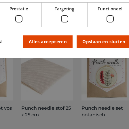
Prestatie
Targeting
Functioneel
N
Alles accepteren
Opslaan en sluiten
t vos
Punch needle stof 25
Punch needle set
x 25 cm
botanisch