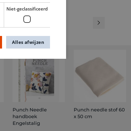
Niet-geclassificeerd
Alles afwijzen
Punch Needle
Punch needle stof 60
handboek
x 50 cm
Engelstalig