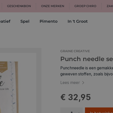
GESCHENKBON
ONZE MERKEN
GROEP CHIRO
ZAK
atief
Spel
Pimento
In 't Groot
GRAINE CREATIVE
Punch needle se
Punchneedle is een gemakkel
geweven stoffen, zoals bijvoorbeeld de monn
vos, die op voorkant van de
Lees meer
wol in de kleuren van het vo
punchneedle stof, borduurring en handleidin
€ 32,95
borduurring. Breng het motie
in de juiste kleuren en werk 
decoratie in je huis of op je f