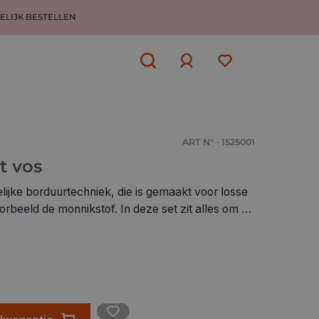
ELIJK BESTELLEN
Aanmelden
of
aanmelden
ART N° - 1525001
t vos
ijke borduurtechniek, die is gemaakt voor losse
ikstof. In deze set zit alles om de
 verpakking staat, te maken. Inhoud: Punchnaald,
orbeeld, tekening om over te zetten op de stof,
g. Span de stof strak in de
f over op de stof. Punch de figuur en achtergrond
de achterkant mooi af. Hang het eindresultaat als
avoriete plek.