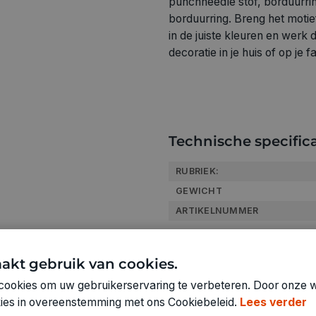
punchneedle stof, borduurrin
borduurring. Breng het motie
in de juiste kleuren en werk 
decoratie in je huis of op je f
Technische specifica
RUBRIEK:
GEWICHT
ARTIKELNUMMER
akt gebruik van cookies.
cookies om uw gebruikerservaring te verbeteren. Door onze w
okies in overeenstemming met ons Cookiebeleid.
Lees verder