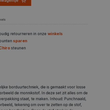
elwagentje
kels
oudig retourneren in onze
winkels
 punten
sparen
Chiro
steunen
ijke borduurtechniek, die is gemaakt voor losse
orbeeld de monnikstof. In deze set zit alles om de
 verpakking staat, te maken. Inhoud: Punchnaald,
orbeeld, tekening om over te zetten op de stof,