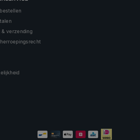
 bestellen
etalen
 & verzending
 herroepingsrecht
lijkheid