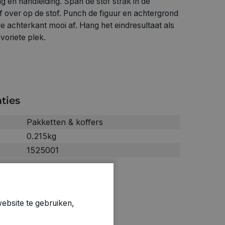
g en handleiding. Span de stof strak in de
f over op de stof. Punch de figuur en achtergrond
de achterkant mooi af. Hang het eindresultaat als
avoriete plek.
ties
Pakketten & koffers
0.215kg
1525001
ebsite te gebruiken,