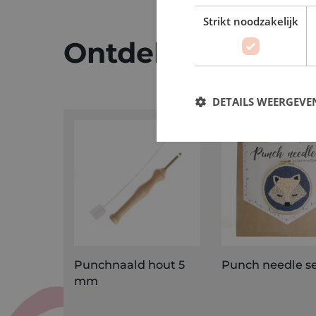
Strikt noodzakelijk
Ontdek meer
DETAILS WEERGEVE
Punchnaald hout 5
Punch needle se
mm