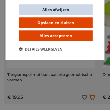
Alles afwijzen
Opslaan en sluiten
Alles accepteren
DETAILS WEERGEVEN
Tangramspel met transparante geometrische
Din
vormen
€ 19,95
€ 2