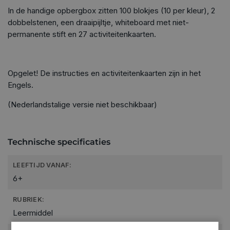
In de handige opbergbox zitten 100 blokjes (10 per kleur), 2
dobbelstenen, een draaipijltje, whiteboard met niet-
permanente stift en 27 activiteitenkaarten.
Opgelet! De instructies en activiteitenkaarten zijn in het
Engels.
(Nederlandstalige versie niet beschikbaar)
Technische specificaties
LEEFTIJD VANAF:
6+
RUBRIEK:
Leermiddel