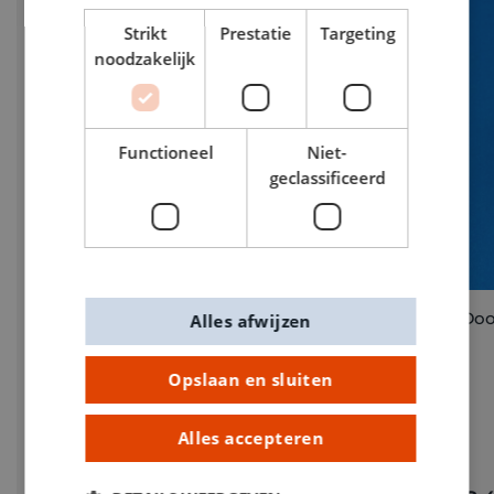
Strikt
Prestatie
Targeting
noodzakelijk
Functioneel
Niet-
geclassificeerd
Doo
Alles afwijzen
Opslaan en sluiten
Dobbelsteen hout 16 mm 2 stuks
Alles accepteren