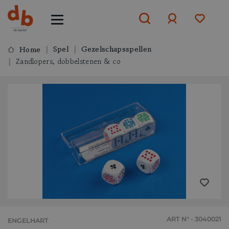
Spel
Gezelschapsspellen
Home
Zandlopers, dobbelstenen & co
Aanmelden
of
aanmelden
ART N° - 3040021
ENGELHART