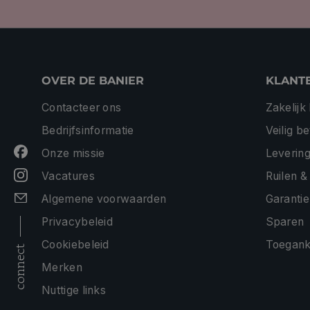
OVER DE BANIER
KLANT
Contacteer ons
Zakelijk
Bedrijfsinformatie
Veilig b
Onze missie
Levering
Vacatures
Ruilen &
Algemene voorwaarden
Garantie
Privacybeleid
Sparen
Cookiebeleid
Toeganke
connect
Merken
Nuttige links