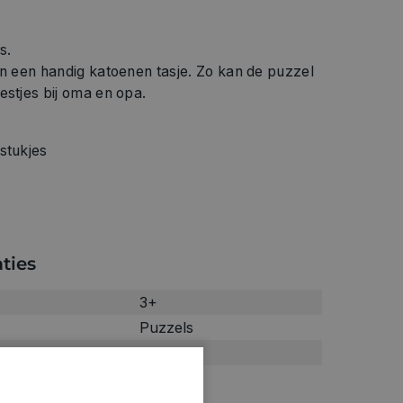
s.
in een handig katoenen tasje. Zo kan de puzzel
estjes bij oma en opa.
stukjes
ties
3+
Puzzels
0.163kg
3181403