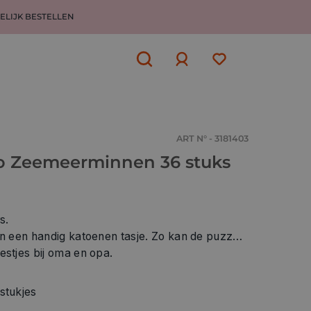
ELIJK BESTELLEN
Aanmelden
of
aanmelden
ART N° - 3181403
o Zeemeerminnen 36 stuks
s.
in een handig katoenen tasje. Zo kan de puzzel
estjes bij oma en opa.
stukjes