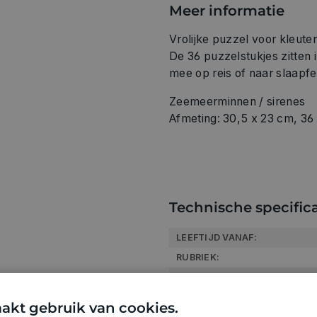
Meer informatie
Vrolijke puzzel voor kleuter
De 36 puzzelstukjes zitten 
mee op reis of naar slaapfe
Zeemeerminnen / sirenes
Afmeting: 30,5 x 23 cm, 36 
Technische specifica
LEEFTIJD VANAF:
RUBRIEK:
GEWICHT
ARTIKELNUMMER
akt gebruik van cookies.