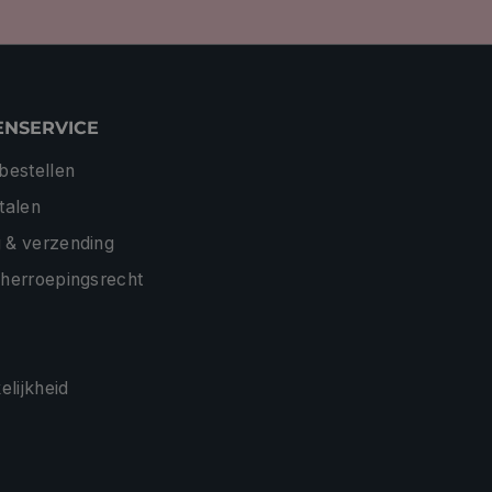
ENSERVICE
 bestellen
etalen
 & verzending
 herroepingsrecht
lijkheid