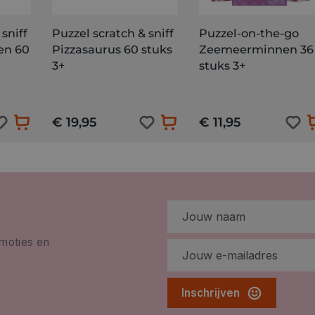
sniff
Puzzel scratch & sniff
Puzzel-on-the-go
en 60
Pizzasaurus 60 stuks
Zeemeerminnen 36
3+
stuks 3+
€ 19,95
€ 11,95
omoties en
Inschrijven