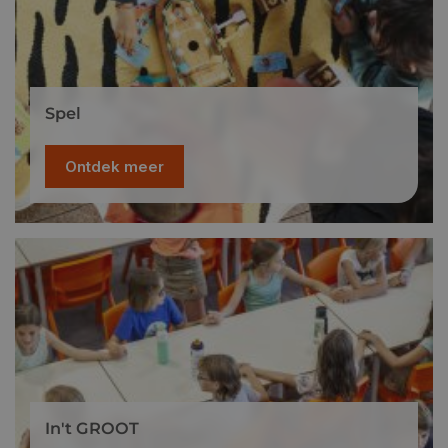
Spel
Ontdek meer
In't GROOT