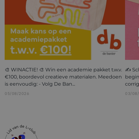
🎨 WINACTIE! 🎨 Win een academie pakket t.w.v.
✍️ Sc
€100, boordevol creatieve materialen. Meedoen
begin
is eenvoudig: - Volg De Ban...
corri
05/08/2026
03/08