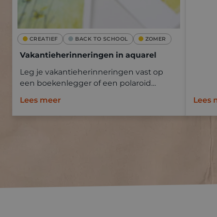
CREATIEF
BACK TO SCHOOL
ZOMER
Vakantieherinneringen in aquarel
Leg je vakantieherinneringen vast op
een boekenlegger of een polaroid
Goldline aquapad met aquarelverf.
Lees meer
Lees 
Neem mee op vakantie en schilder ter
plaatse of baseer je op een foto.