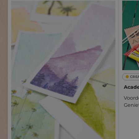
CRE
Acade
Voorde
Genie
kwalit