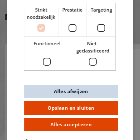
Strikt
Prestatie
Targeting
Nieuw bij De Banier!
noodzakelijk
Functioneel
Niet-
geclassificeerd
Alles afwijzen
Opslaan en sluiten
Alles accepteren