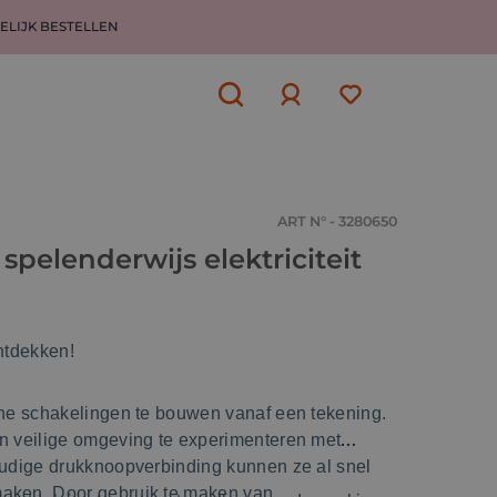
ELIJK BESTELLEN
Aanmelden
of
aanmelden
ART N° - 3280650
 spelenderwijs elektriciteit
ontdekken!
sche schakelingen te bouwen vanaf een tekening.
en veilige omgeving te experimenteren met
voudige drukknoopverbinding kunnen ze al snel
maken. Door gebruik te maken van