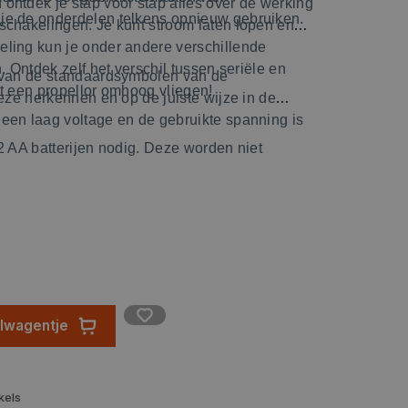
ontdek je stap voor stap alles over de werking
je de onderdelen telkens opnieuw gebruiken.
schakelingen. Je kunt stroom laten lopen en
ling kun je onder andere verschillende
. Ontdek zelf het verschil tussen seriële en
n van de standaardsymbolen van de
at een propellor omhoog vliegen!
deze herkennen en op de juiste wijze in de
een laag voltage en de gebruikte spanning is
2 AA batterijen nodig. Deze worden niet
elwagentje
kels