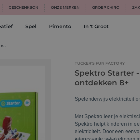
GESCHENKBON
ONZE MERKEN
GROEP CHIRO
ZAK
atief
Spel
Pimento
In 't Groot
ren
TUCKER'S FUN FACTORY
Spektro Starter -
ontdekken 8+
Spelenderwijs elektriciteit 
Met Spektro leer je elektri
Spektro helpt kinderen in e
elektriciteit. Door een een
interessante schakelingen 