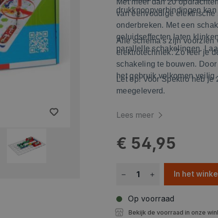
Met meer dan 20 opdrachten 
drukknoopverbindingen kan 
van eenvoudige elektrische 
onderbreken. Met een schake
geluidseffecten laten klinken
Alle schema's zijn voorzie
parallelle schakelingen. La
elektrotechniek. Zo leer je 
schakeling te bouwen. Door 
het gebruik volkomen veilig.
Let op!
Voor Spektro heb je 
meegeleverd.
Lees meer
€ 54,95
In het wink
Op voorraad
Bekijk de voorraad in onze win