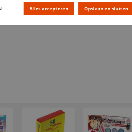
RUBRIEK:
N
Alles accepteren
Opslaan en sluiten
ARTIKELNUMMER