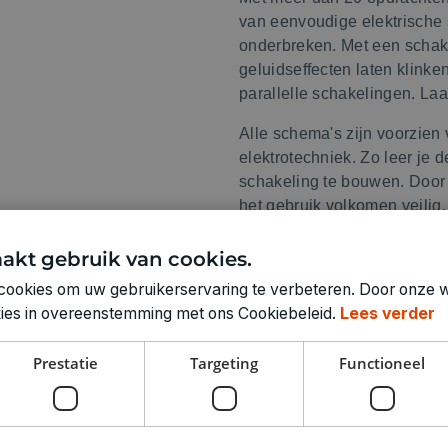
van eenvoudige elektrische 
onderbreken. Met een schake
geluidseffecten laten klinken
parallelle schakelingen. La
Alle schema's zijn voorzie
elektrotechniek. Zo leer je 
schakeling te bouwen. Door 
het gebruik volkomen veilig.
Let op!
Voor Spektro heb je 
akt gebruik van cookies.
meegeleverd.
cookies om uw gebruikerservaring te verbeteren. Door onze w
okies in overeenstemming met ons Cookiebeleid.
Lees verder
Prestatie
Targeting
Functioneel
Technische specifica
LEEFTIJD VANAF: