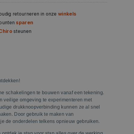
oudig retourneren in onze
winkels
 punten
sparen
Chiro
steunen
ontdekken!
sche schakelingen te bouwen vanaf een tekening.
en veilige omgeving te experimenteren met
voudige drukknoopverbinding kunnen ze al snel
maken. Door gebruik te maken van
je de onderdelen telkens opnieuw gebruiken.
ontdek je stap voor stap alles over de werking