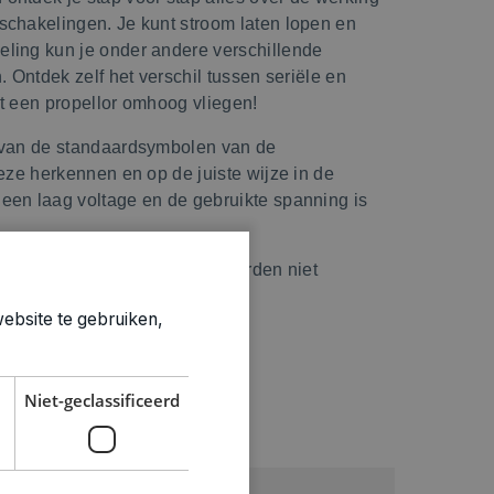
schakelingen. Je kunt stroom laten lopen en
ling kun je onder andere verschillende
. Ontdek zelf het verschil tussen seriële en
at een propellor omhoog vliegen!
n van de standaardsymbolen van de
deze herkennen en op de juiste wijze in de
een laag voltage en de gebruikte spanning is
2 AA batterijen nodig. Deze worden niet
ebsite te gebruiken,
Niet-geclassificeerd
ties
8+