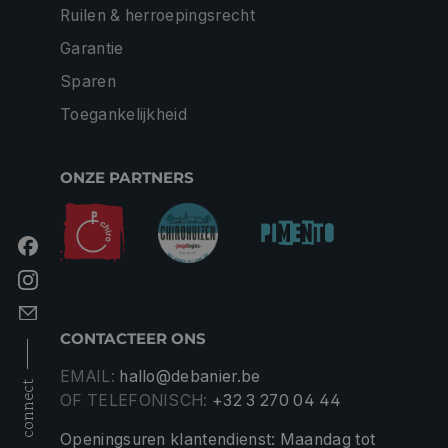
Ruilen & herroepingsrecht
Garantie
Sparen
Toegankelijkheid
ONZE PARTNERS
CONTACTEER ONS
EMAIL:
hallo@debanier.be
connect
OF TELEFONISCH:
+32 3 270 04 44
Openingsuren klantendienst: Maandag tot