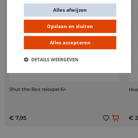
Alles afwijzen
Opslaan en sluiten
Alles accepteren
DETAILS WEERGEVEN
Shut-the-Box reisspel 6+
Hiv
€ 7,95
€ 2