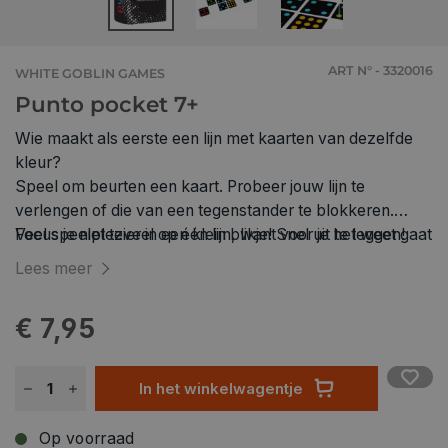
ART N° - 3320016
WHITE GOBLIN GAMES
Punto pocket 7+
Wie maakt als eerste een lijn met kaarten van dezelfde
kleur?
Speel om beurten een kaart. Probeer jouw lijn te
verlengen of die van een tegenstander te blokkeren.
Focus je niet teveel op één lijn, want voor je het weet gaat
Veel speelplezier in een klein blikje! Snel uit te leggen!
een ander er met de overwinning van door.
Lees meer
€ 7,95
In het winkelwagentje
Op voorraad