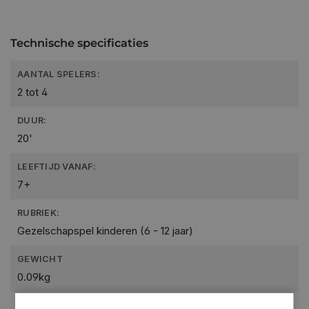
Technische specificaties
AANTAL SPELERS:
2 tot 4
DUUR:
20'
LEEFTIJD VANAF:
7+
RUBRIEK:
Gezelschapspel kinderen (6 - 12 jaar)
GEWICHT
0.09kg
ARTIKELNUMMER