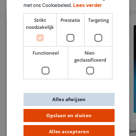
met ons Cookiebeleid.
Lees verder
Strikt
Prestatie
Targeting
noodzakelijk
Functioneel
Niet-
geclassificeerd
Alles afwijzen
Opslaan en sluiten
Qwixx Dubbel XX scoreblok 2 stuks van 80
Qwi
Alles accepteren