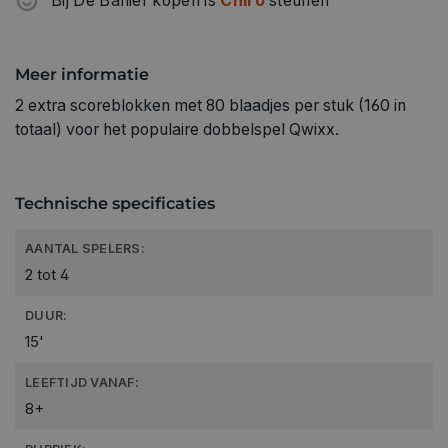
Bij De Banier kopen is
Chiro
steunen
Meer informatie
2 extra scoreblokken met 80 blaadjes per stuk (160 in
totaal) voor het populaire dobbelspel Qwixx.
Technische specificaties
AANTAL SPELERS:
2 tot 4
DUUR:
15'
LEEFTIJD VANAF:
8+