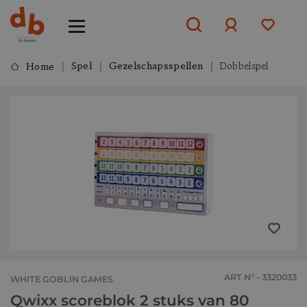
Spel
Gezelschapsspellen
Dobbelspel
Home
Aanmelden
of
aanmelden
ART N° - 3320033
WHITE GOBLIN GAMES
Qwixx scoreblok 2 stuks van 80