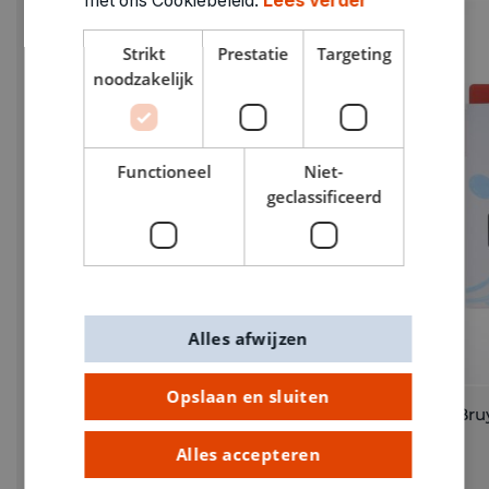
met ons Cookiebeleid.
Lees verder
Strikt
Prestatie
Targeting
noodzakelijk
Functioneel
Niet-
geclassificeerd
Alles afwijzen
Opslaan en sluiten
Magic stiften 12 kleuren
Bruy
Alles accepteren