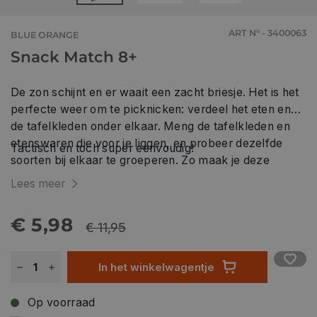
ART N° - 3400063
BLUE ORANGE
Snack Match 8+
De zon schijnt en er waait een zacht briesje. Het is het
perfecte weer om te picknicken: verdeel het eten en
de tafelkleden onder elkaar. Meng de tafelkleden en
etenswaren die voor je liggen, en probeer dezelfde
Tactisch en toch super eenvoudig!
soorten bij elkaar te groeperen. Zo maak je deze
picknick zo smakelijk mogelijk!
Lees meer
€ 5,98
€ 11,95
In het winkelwagentje
Op voorraad