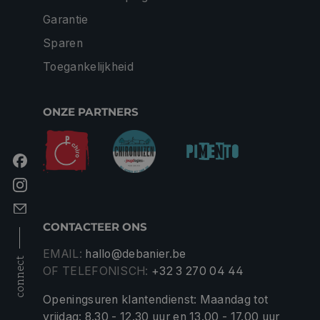
Garantie
Sparen
Toegankelijkheid
ONZE PARTNERS
CONTACTEER ONS
EMAIL:
hallo@debanier.be
connect
OF TELEFONISCH:
+32 3 270 04 44
Openingsuren klantendienst: Maandag tot
vrijdag: 8.30 - 12.30 uur en 13.00 - 17.00 uur