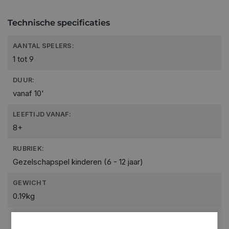
Technische specificaties
AANTAL SPELERS:
1 tot 9
DUUR:
vanaf 10'
LEEFTIJD VANAF:
8+
RUBRIEK:
Gezelschapspel kinderen (6 - 12 jaar)
GEWICHT
0.19kg
ARTIKELNUMMER