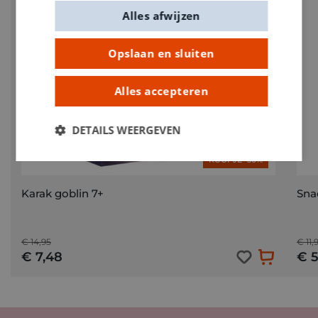
Alles afwijzen
Opslaan en sluiten
Alles accepteren
DETAILS WEERGEVEN
KOOPJE -50%
Karak goblin 7+
Sna
€ 14,95
€ 11,
€ 7,48
€ 5