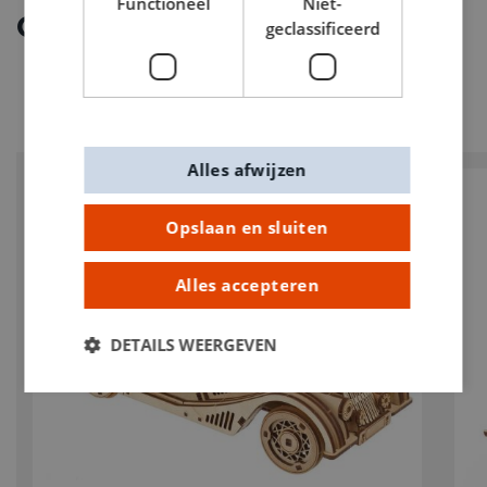
Functioneel
Niet-
Ontdek meer
geclassificeerd
Alles afwijzen
Opslaan en sluiten
Alles accepteren
DETAILS WEERGEVEN