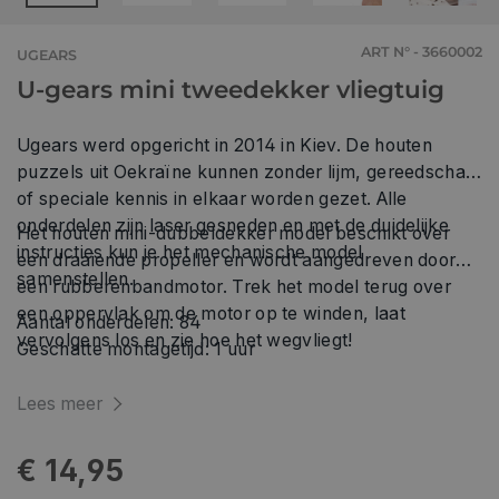
ART N° - 3660002
UGEARS
U-gears mini tweedekker vliegtuig
Ugears werd opgericht in 2014 in Kiev. De houten
puzzels uit Oekraïne kunnen zonder lijm, gereedschap
of speciale kennis in elkaar worden gezet. Alle
onderdelen zijn laser gesneden en met de duidelijke
Het houten mini-dubbeldekker model beschikt over
instructies kun je het mechanische model
een draaiende propeller en wordt aangedreven door
samenstellen.
een rubberenbandmotor. Trek het model terug over
een oppervlak om de motor op te winden, laat
Aantal onderdelen: 84
vervolgens los en zie hoe het wegvliegt!
Geschatte montagetijd: 1 uur
Lees meer
€ 14,95