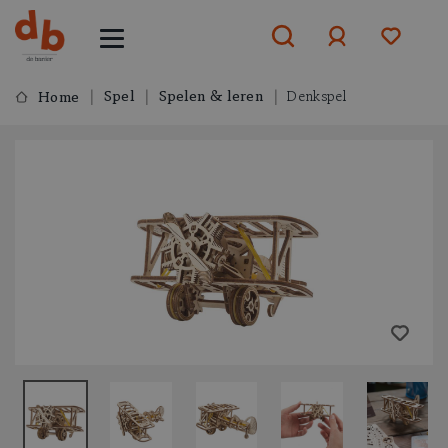
Spel
Spelen & leren
Denkspel
Home
Aanmelden
of
aanmelden