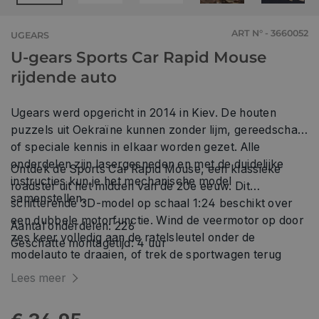
ART N° - 3660052
UGEARS
U-gears Sports Car Rapid Mouse
rijdende auto
Ugears werd opgericht in 2014 in Kiev. De houten
puzzels uit Oekraïne kunnen zonder lijm, gereedschap
of speciale kennis in elkaar worden gezet. Alle
onderdelen zijn lasergesneden en met de duidelijke
Ontdek de Sports Car Rapid Mouse, een klassieke
instructies kun je het mechanische model
roadster uit het midden van de 20e eeuw. Dit
samenstellen.
schitterende 3D-model op schaal 1:24 beschikt over
een dubbele motorfunctie. Wind de veermotor op door
Aantal onderdelen: 226
zes keer volledig aan de ratelsleutel onder de
Geschatte montagetijd: 4 uur
modelauto te draaien, of trek de sportwagen terug
over een vlakke ondergrond, laat los en zie hoe hij
Lees meer
wegschiet, net als elke andere terugtrek-
speelgoedauto. Het houten model kan naar links of