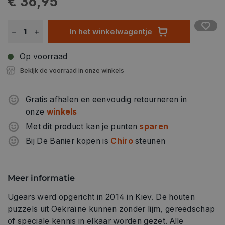
€ 36,95
rechts sturen door de voorwielen aan te passen. De
rubberen banden zorgen voor goede grip en de
handmatige hardtop met schuifdak kan omhoog en
In het winkelwagentje
omlaag worden geklapt en vastgezet.
Op voorraad
Bekijk de voorraad in onze winkels
Gratis afhalen en eenvoudig retourneren in
onze
winkels
Met dit product kan je punten
sparen
Bij De Banier kopen is
Chiro
steunen
Meer informatie
Ugears werd opgericht in 2014 in Kiev. De houten
puzzels uit Oekraïne kunnen zonder lijm, gereedschap
of speciale kennis in elkaar worden gezet. Alle