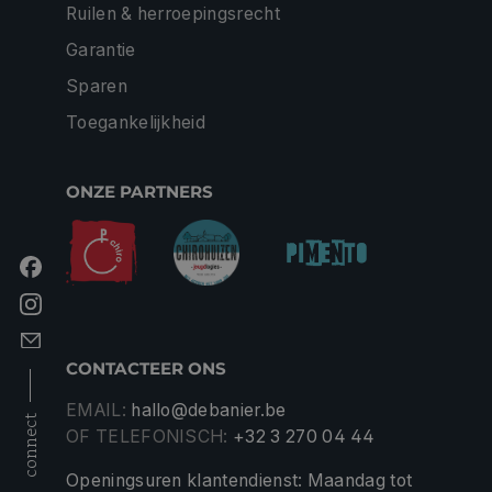
Ruilen & herroepingsrecht
Garantie
Sparen
Toegankelijkheid
ONZE PARTNERS
CONTACTEER ONS
EMAIL:
hallo@debanier.be
connect
OF TELEFONISCH:
+32 3 270 04 44
Openingsuren klantendienst: Maandag tot