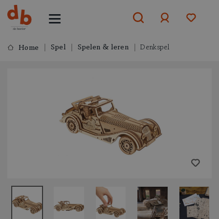
Spel
Spelen & leren
Denkspel
Home
Aanmelden
of
aanmelden