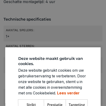
Geschatte montagetijd: 4 uur
Technische specificaties
AANTAL SPELERS:
1+
AANTAL STERREN:
4 sterren
Deze website maakt gebruik van
DUUR:
cookies.
30 tot 75'
Deze website gebruikt cookies om uw
gebruikerservaring te verbeteren. Door
LEEFTIJD VANAF:
onze website te gebruiken, stemt u in
10+
met alle cookies in overeenstemming
met ons Cookiebeleid.
Lees verder
RUBRIEK:
Bouwen
Strikt
Prestatie
Targeting