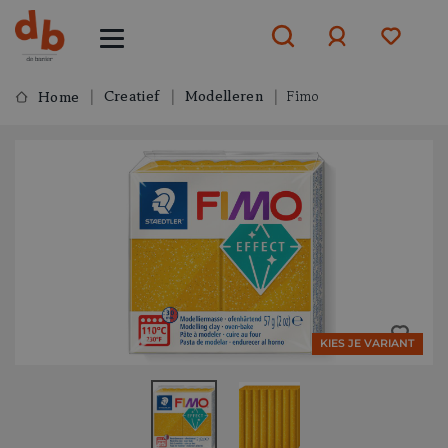
Creatief
Modelleren
Fimo
Home
Aanmelden
of
aanmelden
KIES JE VARIANT