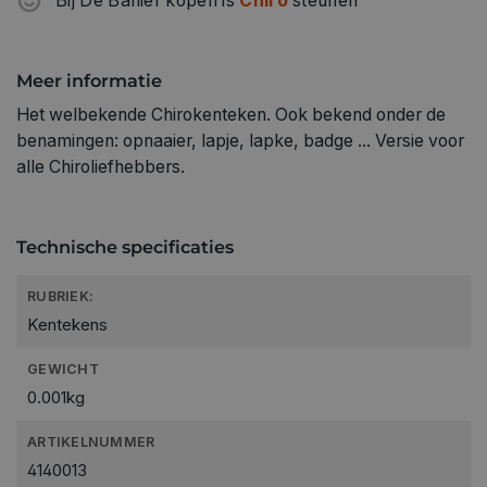
Bij De Banier kopen is
Chiro
steunen
Meer informatie
Het welbekende Chirokenteken. Ook bekend onder de
benamingen: opnaaier, lapje, lapke, badge ... Versie voor
alle Chiroliefhebbers.
Technische specificaties
RUBRIEK:
Kentekens
GEWICHT
0.001kg
ARTIKELNUMMER
4140013