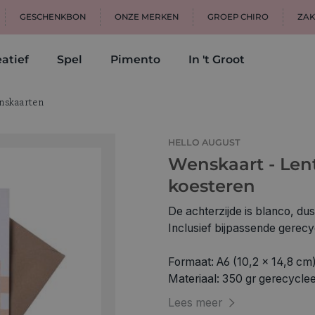
GESCHENKBON
ONZE MERKEN
GROEP CHIRO
ZAK
atief
Spel
Pimento
In 't Groot
skaarten
HELLO AUGUST
Wenskaart - Len
koesteren
De achterzijde is blanco, dus
Inclusief bijpassende gerec
Formaat: A6 (10,2 x 14,8 cm
Materiaal: 350 gr gerecycle
Lees meer