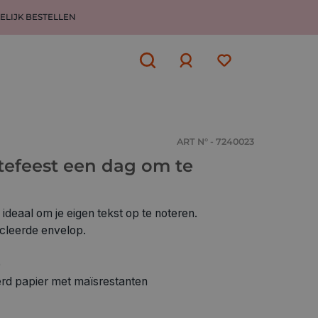
ELIJK BESTELLEN
Aanmelden
of
aanmelden
ART N° - 7240023
tefeest een dag om te
 ideaal om je eigen tekst op te noteren.
ycleerde envelop.
)
erd papier met maïsrestanten