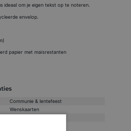
us ideaal om je eigen tekst op te noteren.
ycleerde envelop.
m)
eerd papier met maïsrestanten
ties
Communie & lentefeest
Wenskaarten
0.011kg
7240023