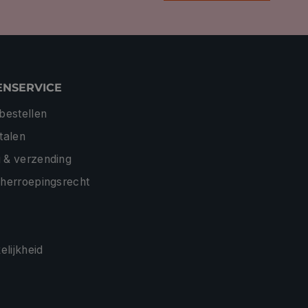
ENSERVICE
 bestellen
etalen
 & verzending
 herroepingsrecht
lijkheid