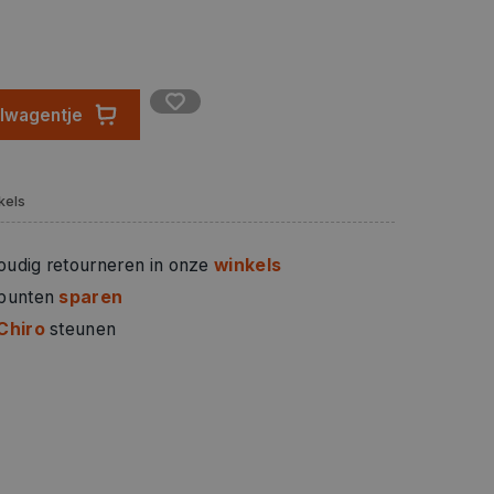
elwagentje
kels
oudig retourneren in onze
winkels
 punten
sparen
Chiro
steunen