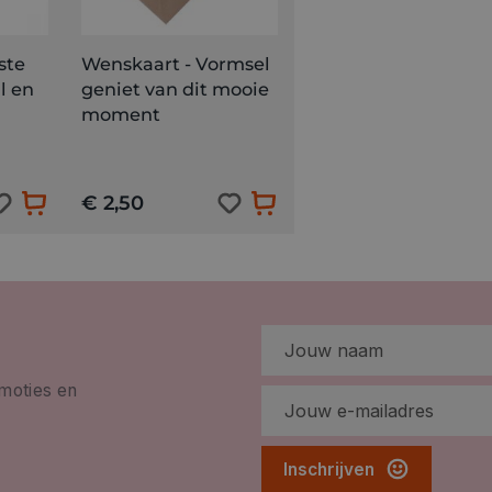
ste
Wenskaart - Vormsel
l en
geniet van dit mooie
moment
€ 2,50
omoties en
Inschrijven