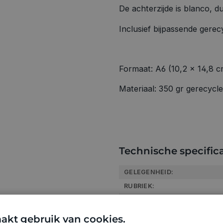
De achterzijde is blanco, d
Inclusief bijpassende gerec
Formaat: A6 (10,2 x 14,8 c
Materiaal: 350 gr gerecycl
Technische specifica
GELEGENHEID:
RUBRIEK:
GEWICHT
ARTIKELNUMMER
akt gebruik van cookies.