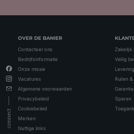
OVER DE BANIER
KLANT
Contacteer ons
Zakelijk
Bedrijfsinformatie
Veilig b
Onze missie
Levering
Vacatures
Ruilen &
Algemene voorwaarden
Garantie
Privacybeleid
Sparen
Cookiebeleid
Toeganke
connect
Merken
Nuttige links