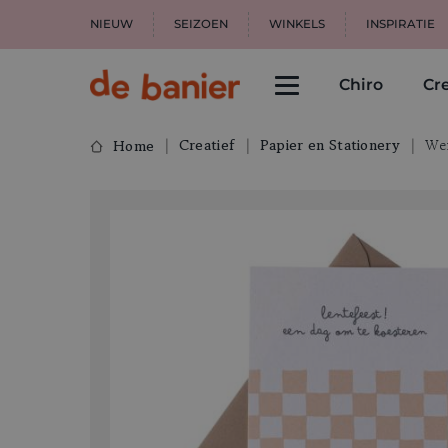
NIEUW
SEIZOEN
WINKELS
INSPIRATIE
Chiro
Cre
Creatief
Papier en Stationery
Wen
Home