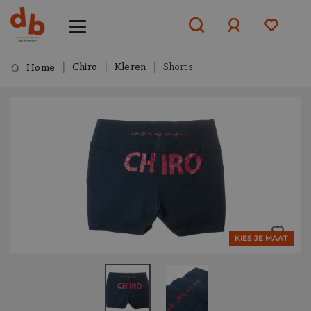
Chiro
Kleren
Shorts
Home
Aanmelden
of
aanmelden
KIES JE MAAT