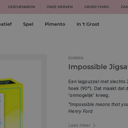
GESCHENKBON
ONZE MERKEN
GROEP CHIRO
ZAK
atief
Spel
Pimento
In 't Groot
EUREKA
Impossible Jigsaw
Een legpuzzel met slechts 2
hoek (90°). Dat maakt dat 
'onmogelijk' kreeg.
"Impossible means that you
Henry Ford
Lees meer