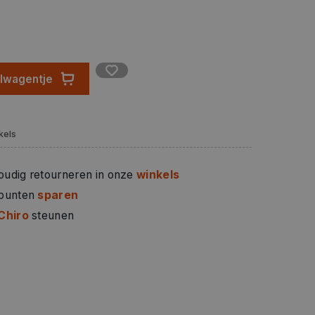
elwagentje
kels
oudig retourneren in onze
winkels
 punten
sparen
Chiro
steunen