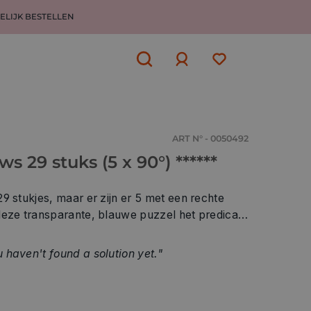
ELIJK BESTELLEN
Aanmelden
of
aanmelden
ART N° - 0050492
s 29 stuks (5 x 90°) ******
9 stukjes, maar er zijn er 5 met een rechte
deze transparante, blauwe puzzel het predicaat
 haven't found a solution yet."