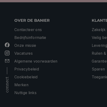
OVER DE BANIER
KLANT
Contacteer ons
Zakelijk
Bedrijfsinformatie
Veilig b
Onze missie
Levering
Vacatures
Ruilen &
Algemene voorwaarden
Garantie
Privacybeleid
Sparen
Cookiebeleid
Toeganke
connect
Merken
Nuttige links