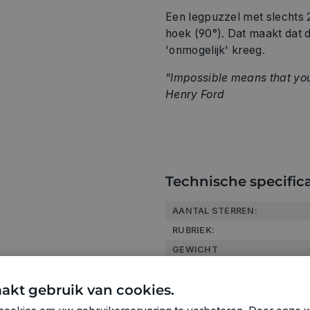
Een legpuzzel met slechts 2
hoek (90°). Dat maakt dat 
'onmogelijk' kreeg.
"Impossible means that you
Henry Ford
Technische specifica
AANTAL STERREN:
RUBRIEK:
GEWICHT
ARTIKELNUMMER
akt gebruik van cookies.