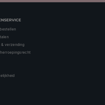
ENSERVICE
 bestellen
etalen
 & verzending
 herroepingsrecht
lijkheid