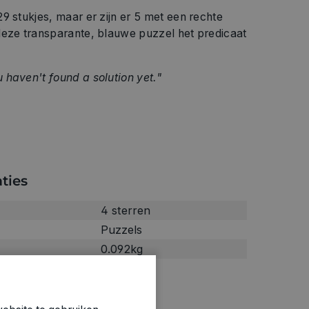
9 stukjes, maar er zijn er 5 met een rechte
deze transparante, blauwe puzzel het predicaat
 haven't found a solution yet."
ties
4 sterren
Puzzels
0.092kg
0050492