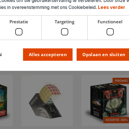
cookies om uw gebruikerservaring te verbeteren. Door onze w
okies in overeenstemming met ons Cookiebeleid.
Lees verder
Prestatie
Targeting
Functioneel
N
Alles accepteren
Opslaan en sluiten
PROMO
KOOPJE -50%