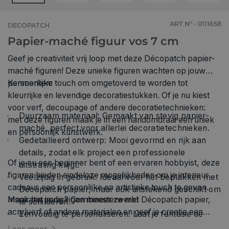
ART N° - 0111658
DECOPATCH
Papier-maché figuur vos 7 cm
Geef je creativiteit vrij loop met deze Décopatch papier-
maché figuren! Deze unieke figuren wachten op jouw
persoonlijke touch om omgetoverd te worden tot
Kenmerken:
kleurrijke en levendige decoratiestukken. Of je nu kiest
voor verf, decoupage of andere decoratietechnieken:
Duurzaam materiaal: Gemaakt van stevig papier-
met deze figuren maak je in een handomdraai een uniek
maché, perfect voor allerlei decoratietechnieken.
en persoonlijk kunstwerk.
Gedetailleerd ontwerp: Mooi gevormd en rijk aan
details, zodat elk project een professionele
Of je nu een beginner bent of een ervaren hobbyist, deze
uitstraling krijgt.
figuren bieden eindeloze mogelijkheden om je interieur of
Veelzijdig in gebruik: Ideaal voor het beplakken met
cadeaus een persoonlijke en artistieke touch te geven.
Décopatch papier, maar ook uitstekend geschikt om
Maak het jouw eigen meesterwerk!
Inspiratie nodig? Combineer ze met Décopatch papier,
te schilderen.
acrylverf of andere materialen en geef je creatie een
Eenvoudig te personaliseren: Laat je fantasie de
eigen stijl. Perfect voor thuisdecoratie, feestversiering of
vrije loop en creëer je eigen unieke decoratie.