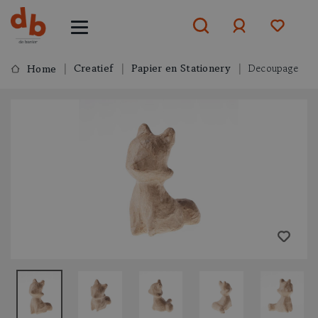
Creatief
Papier en Stationery
Decoupage
Home
Aanmelden
of
aanmelden