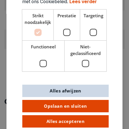
met ons Cookiebeleid.
Lees verder
Decoupage papier
Strikt
Prestatie
Targeting
GEWICHT
noodzakelijk
0.047kg
ARTIKELNUMMER
0111658
Functioneel
Niet-
geclassificeerd
Alles afwijzen
Ontdek meer
Opslaan en sluiten
Alles accepteren