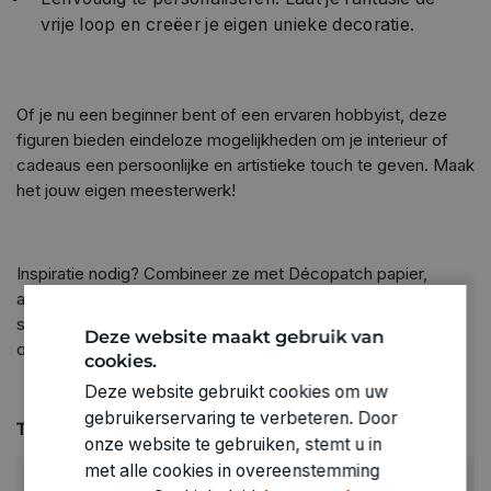
vrije loop en creëer je eigen unieke decoratie.
Of je nu een beginner bent of een ervaren hobbyist, deze
figuren bieden eindeloze mogelijkheden om je interieur of
cadeaus een persoonlijke en artistieke touch te geven. Maak
het jouw eigen meesterwerk!
Inspiratie nodig? Combineer ze met Décopatch papier,
acrylverf of andere materialen en geef je creatie een eigen
stijl. Perfect voor thuisdecoratie, feestversiering of als
Deze website maakt gebruik van
origineel geschenk.
cookies.
Deze website gebruikt cookies om uw
gebruikerservaring te verbeteren. Door
Technische specificaties
onze website te gebruiken, stemt u in
met alle cookies in overeenstemming
RUBRIEK: