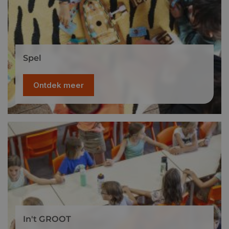
Spel
Ontdek meer
In't GROOT