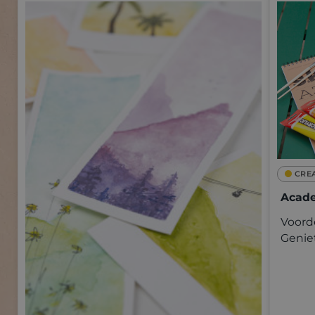
CRE
Acade
Voorde
Genie
kwalit