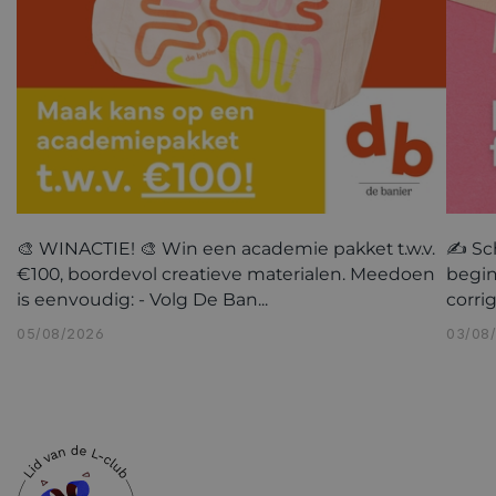
🎨 WINACTIE! 🎨 Win een academie pakket t.w.v.
✍️ Sc
€100, boordevol creatieve materialen. Meedoen
begin
is eenvoudig: - Volg De Ban...
corri
05/08/2026
03/08