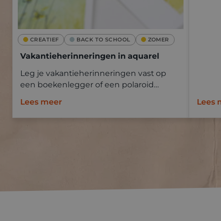
CREATIEF
BACK TO SCHOOL
ZOMER
Vakantieherinneringen in aquarel
Leg je vakantieherinneringen vast op
een boekenlegger of een polaroid
Goldline aquapad met aquarelverf.
Lees meer
Lees 
Neem mee op vakantie en schilder ter
plaatse of baseer je op een foto.