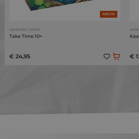
NIEUW
ASMODEE GAMES
ASM
Take Time 10+
Kaa
€ 24,95
€ 1