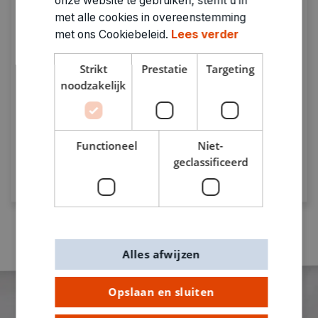
onze website te gebruiken, stemt u in
met alle cookies in overeenstemming
met ons Cookiebeleid.
Lees verder
Strikt
Prestatie
Targeting
Sparen met De Banier
noodzakelijk
Spaar bij punten bij elke aankoop.
Genoeg
punten = prijzen verzilveren!
Functioneel
Niet-
geclassificeerd
Ontdek meer
Alles afwijzen
Opslaan en sluiten