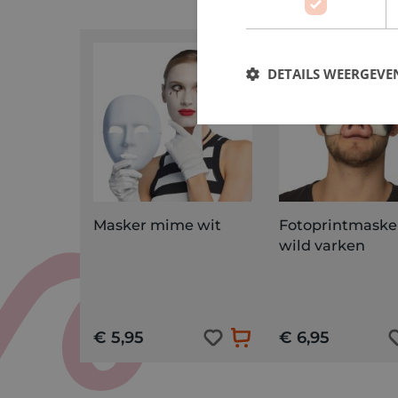
DETAILS WEERGEVE
Masker mime wit
Fotoprintmaske
wild varken
€ 5,95
€ 6,95