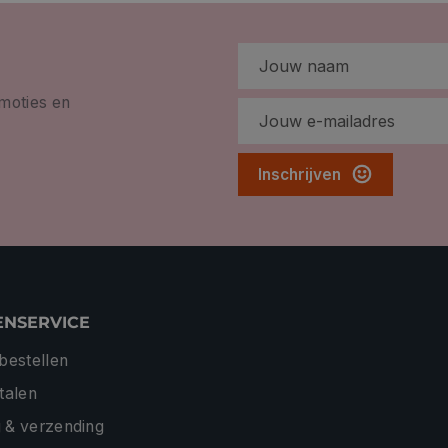
omoties en
Inschrijven
ENSERVICE
 bestellen
etalen
 & verzending