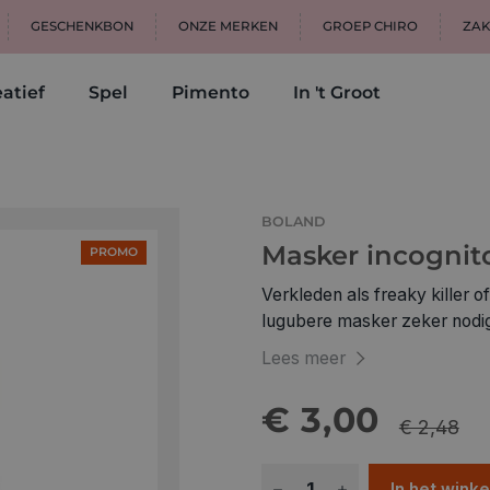
GESCHENKBON
ONZE MERKEN
GROEP CHIRO
ZAK
atief
Spel
Pimento
In 't Groot
BOLAND
Masker incognito
PROMO
Verkleden als freaky killer o
lugubere masker zeker nodig
en eng. Met dit masker ben 
Lees meer
€ 3,00
€ 2,48
In het wink