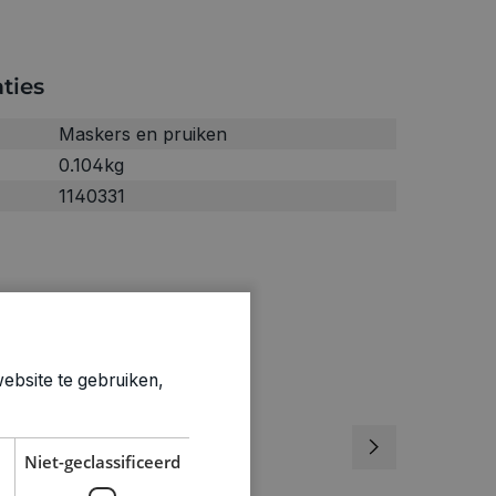
ties
Maskers en pruiken
0.104kg
1140331
ebsite te gebruiken,
Niet-geclassificeerd