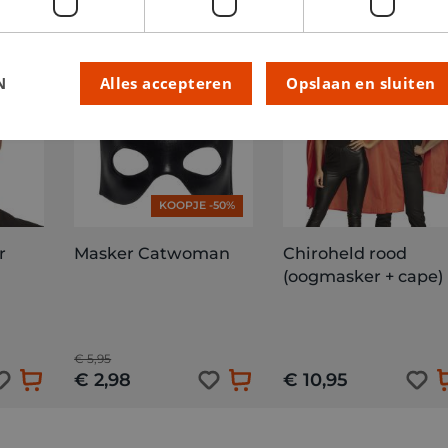
PROMO
N
Alles accepteren
Opslaan en sluiten
KOOPJE -50%
r
Masker Catwoman
Chiroheld rood
(oogmasker + cape)
€ 5,95
€ 2,98
€ 10,95