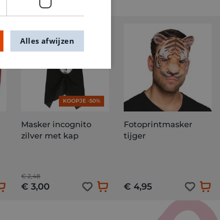
PROMO
Alles afwijzen
KOOPJE -50%
Masker incognito
Fotoprintmasker
zilver met kap
tijger
€ 2,48
€ 3,00
€ 4,95