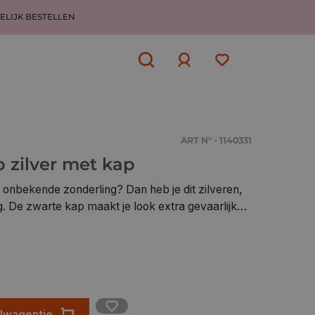
ELIJK BESTELLEN
Aanmelden
of
aanmelden
ART N° - 1140331
 zilver met kap
f onbekende zonderling? Dan heb je dit zilveren,
. De zwarte kap maakt je look extra gevaarlijk
je in een handomdraai klaar voor Halloween.
elwagentje