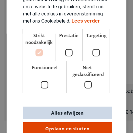
onze website te gebruiken, stemt u in
met alle cookies in overeenstemming
met ons Cookiebeleid.
Lees verder
Strikt
Prestatie
Targeting
noodzakelijk
Functioneel
Niet-
geclassificeerd
Snack Jack in blik 6+
Dob
€ 9,95
€ 1
Alles afwijzen
Opslaan en sluiten