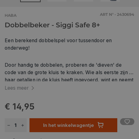
ART N° - 2430694
HABA
Dobbelbeker - Siggi Safe 8+
Een berekend dobbelspel voor tussendoor en
onderweg!
Door handig te dobbelen, proberen de 'dieven' de
code van de grote kluis te kraken. Wie als eerste zijn of
haar getallen in de kluis heeft ingevoerd, wint en neemt
de buit mee naar huis.
Lees meer
€ 14,95
In het winkelwagentje