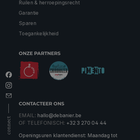
Ruilen & herroepingsrecht
Garantie
Sparen
Toegankelijkheid
ONZE PARTNERS
CONTACTEER ONS
EMAIL:
hallo@debanier.be
connect
OF TELEFONISCH:
+32 3 270 04 44
Openingsuren klantendienst: Maandag tot