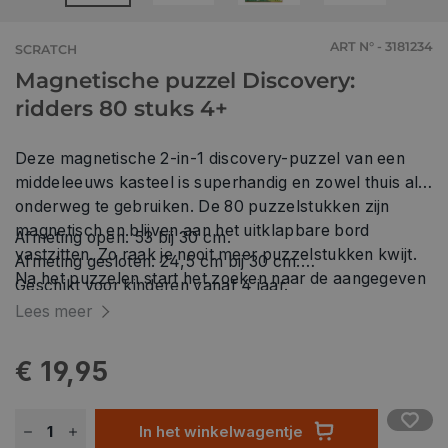
ART N° - 3181234
SCRATCH
Magnetische puzzel Discovery:
ridders 80 stuks 4+
Deze magnetische 2-in-1 discovery-puzzel van een
middeleeuws kasteel is superhandig en zowel thuis als
onderweg te gebruiken. De 80 puzzelstukken zijn
magnetisch en blijven aan het uitklapbare bord
Afmeting open: 53 bij 30 cm.
vastzitten. Zo raak je nooit meer puzzelstukken kwijt.
Afmeting gesloten: 24,5 cm bij 30 cm.
Na het puzzelen start het zoeken naar de aangegeven
Geschikt voor kinderen vanaf 4 jaar.
ridders op de afgewerkte puzzel.
Lees meer
€ 19,95
In het winkelwagentje