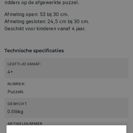
ridders op de afgewerkte puzzel.
Afmeting open: 53 bij 30 cm.
Afmeting gesloten: 24,5 cm bij 30 cm.
Geschikt voor kinderen vanaf 4 jaar.
Technische specificaties
LEEFTIJD VANAF:
4+
RUBRIEK:
Puzzels
GEWICHT
0.516kg
ARTIKELNUMMER
3181234