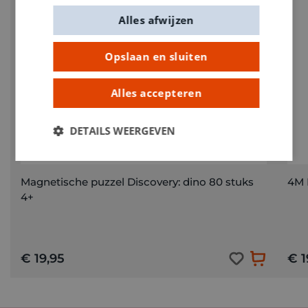
Alles afwijzen
Opslaan en sluiten
Alles accepteren
DETAILS WEERGEVEN
Magnetische puzzel Discovery: dino 80 stuks
4M 
4+
€ 19,95
€ 1