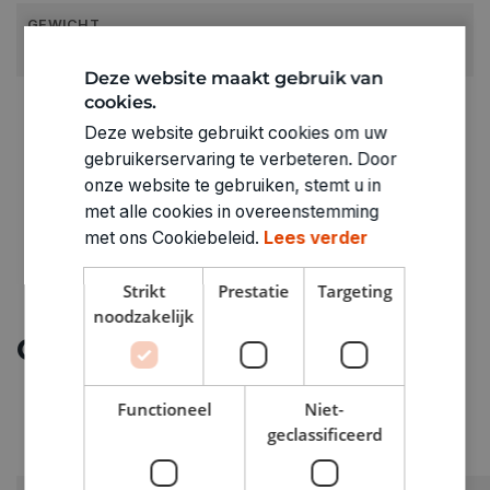
GEWICHT
0.03kg
Deze website maakt gebruik van
ARTIKELNUMMER
cookies.
3184506
Deze website gebruikt cookies om uw
gebruikerservaring te verbeteren. Door
onze website te gebruiken, stemt u in
met alle cookies in overeenstemming
met ons Cookiebeleid.
Lees verder
Strikt
Prestatie
Targeting
noodzakelijk
Ontdek meer
Functioneel
Niet-
geclassificeerd