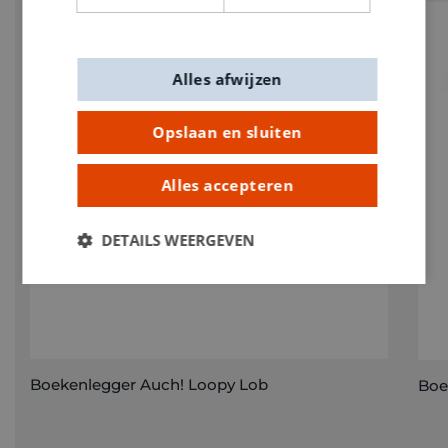
Alles afwijzen
Opslaan en sluiten
Alles accepteren
DETAILS WEERGEVEN
Boekenlegger Auch! Loopy Lob
Boe