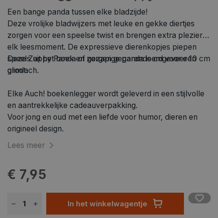
Een bange panda tussen elke bladzijde!
Deze vrolijke bladwijzers met leuke en gekke diertjes
zorgen voor een speelse twist en brengen extra plezier in
elk leesmoment. De expressieve dierenkopjes piepen
speels uit het boek en zorgen gegarandeerd voor een
Deze Zappy Panda of gezapige panda is ongeveer 10 cm
glimlach.
groot.
Elke Auch! boekenlegger wordt geleverd in een stijlvolle
en aantrekkelijke cadeauverpakking.
Voor jong en oud met een liefde voor humor, dieren en
origineel design.
Lees meer
€ 7,95
In het winkelwagentje