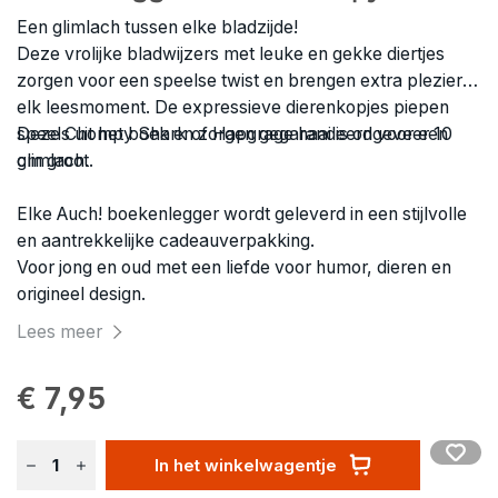
Een glimlach tussen elke bladzijde!
Deze vrolijke bladwijzers met leuke en gekke diertjes
zorgen voor een speelse twist en brengen extra plezier in
elk leesmoment. De expressieve dierenkopjes piepen
speels uit het boek en zorgen gegarandeerd voor een
Deze Chompy Shark of Hapgrage haai is ongeveer 10
glimlach.
cm groot.
Elke Auch! boekenlegger wordt geleverd in een stijlvolle
en aantrekkelijke cadeauverpakking.
Voor jong en oud met een liefde voor humor, dieren en
origineel design.
Lees meer
€ 7,95
In het winkelwagentje