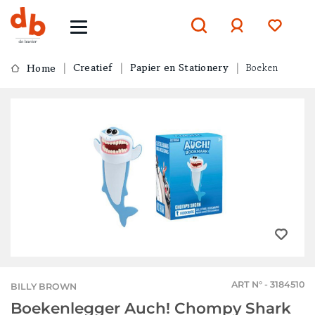
Creatief
Papier en Stationery
Boeken
Home
Aanmelden
of
aanmelden
ART N° - 3184510
BILLY BROWN
Boekenlegger Auch! Chompy Shark