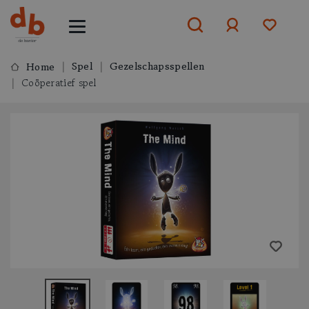
Spel
Gezelschapsspellen
Home
Coöperatief spel
Aanmelden
of
aanmelden