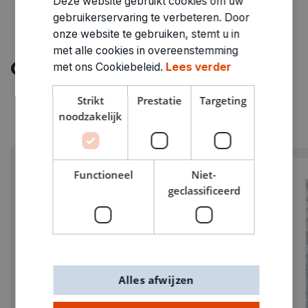
Deze website gebruikt cookies om uw
gebruikerservaring te verbeteren. Door
onze website te gebruiken, stemt u in
met alle cookies in overeenstemming
Ontdek meer
met ons Cookiebeleid.
Lees verder
Strikt
Prestatie
Targeting
noodzakelijk
Functioneel
Niet-
geclassificeerd
Alles afwijzen