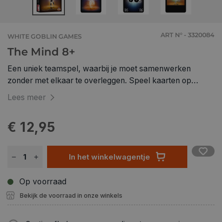
ART N° - 3320084
WHITE GOBLIN GAMES
The Mind 8+
Een uniek teamspel, waarbij je moet samenwerken
zonder met elkaar te overleggen. Speel kaarten op
volgorde uit, zonder de cijfers met elkaar te bespreken.
Lees meer
Zet je “gezamenlijke klok” gelijk, zodat jullie op dat ritme
kaarten uitspelen. Een uniek kaartspel, dat elke groep
€ 12,95
anders zal ervaren.
In het winkelwagentje
Op voorraad
Bekijk de voorraad in onze winkels