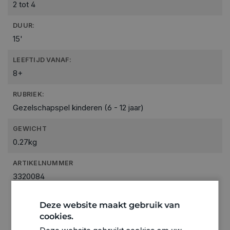
2 tot 4
DUUR:
15'
LEEFTIJD VANAF:
8+
RUBRIEK:
Gezelschapspel kinderen (6 - 12 jaar)
GEWICHT
0.27kg
ARTIKELNUMMER
3320084
Deze website maakt gebruik van
cookies.