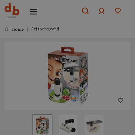
Seizoenswand
Home
Aanmelden
of
aanmelden