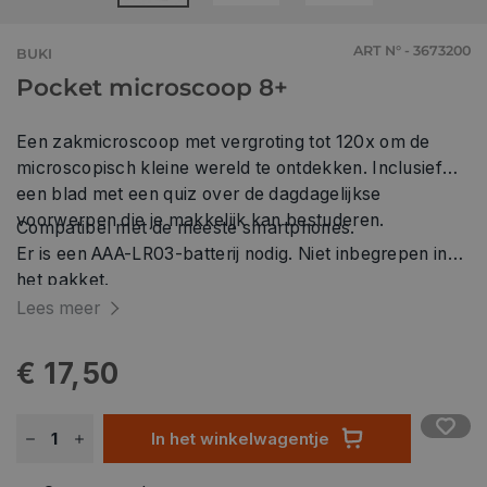
ART N° - 3673200
BUKI
Pocket microscoop 8+
Een zakmicroscoop met vergroting tot 120x om de
microscopisch kleine wereld te ontdekken. Inclusief
een blad met een quiz over de dagdagelijkse
voorwerpen die je makkelijk kan bestuderen.
Compatibel met de meeste smartphones.
Er is een AAA-LR03-batterij nodig. Niet inbegrepen in
het pakket.
Lees meer
€ 17,50
In het winkelwagentje