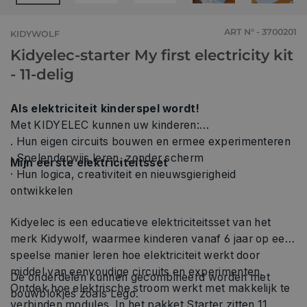
ART N° - 3700201
KIDYWOLF
Kidyelec-starter My first electricity kit
- 11-delig
Als elektriciteit kinderspel wordt!
Met KIDYELEC kunnen uw kinderen:
. Hun eigen circuits bouwen en ermee experimenteren
· Spelenderwijs leren, zonder scherm
Mijn eerste elektriciteitsset
· Hun logica, creativiteit en nieuwsgierigheid
ontwikkelen
Kidyelec is een educatieve elektriciteitsset van het
merk Kidywolf, waarmee kinderen vanaf 6 jaar op een
speelse manier leren hoe elektriciteit werkt door
middel van eenvoudige circuits en experimenten.
De onderdelen kunnen gecombineerd worden met
Ontdek hoe elektrische stroom werkt met makkelijk te
bouwblokjes zoals Lego.
verbinden modules. In het pakket Starter zitten 11