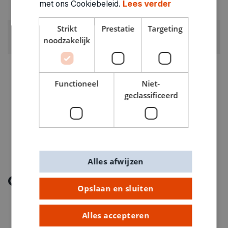
met ons Cookiebeleid.
Lees verder
Experimenteerdoos
Strikt
Prestatie
Targeting
GEWICHT
noodzakelijk
0.798kg
ARTIKELNUMMER
3700201
Functioneel
Niet-
geclassificeerd
Alles afwijzen
Ontdek meer
Opslaan en sluiten
Alles accepteren