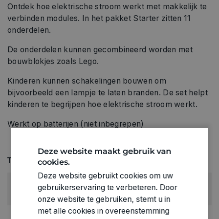
Ontdek hoe elektrische stroom werkt met makkelijk te
verbinden modules. In het pakket Starter zitten 11
onderdelen.
De onderdelen kunnen gecombineerd worden met
bouwblokjes zoals Lego.
Kinderen kunnen schakelingen bouwen om
bijvoorbeeld een lampje te laten branden. De set helpt
kinderen te begrijpen hoe elektrische stroom werkt.
Werkt op batterijen (niet inbegrepen)
Deze website maakt gebruik van
Technische specificaties
cookies.
Deze website gebruikt cookies om uw
LEEFTIJD VANAF:
gebruikerservaring te verbeteren. Door
6+
onze website te gebruiken, stemt u in
met alle cookies in overeenstemming
RUBRIEK: