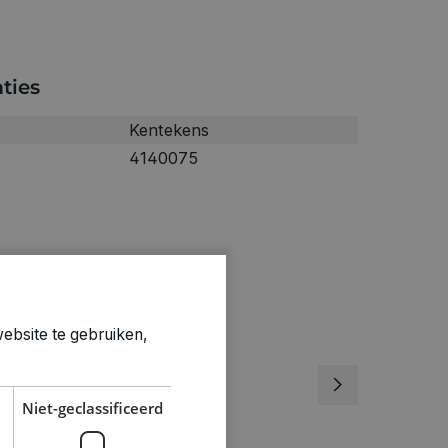
ties
Kentekens
4140075
ebsite te gebruiken,
Niet-geclassificeerd