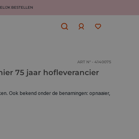
ELIJK BESTELLEN
Aanmelden
of
aanmelden
ART N° - 4140075
er 75 jaar hofleverancier
en. Ook bekend onder de benamingen: opnaaier,