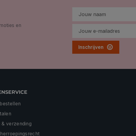
omoties en
Inschrijven
ENSERVICE
 bestellen
etalen
 & verzending
 herroepingsrecht