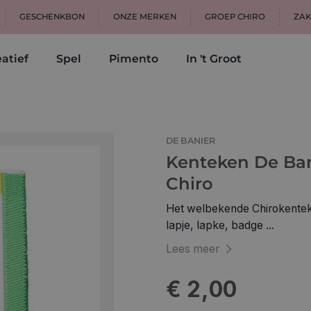
GESCHENKBON
ONZE MERKEN
GROEP CHIRO
ZAK
atief
Spel
Pimento
In 't Groot
DE BANIER
Kenteken De Bani
Chiro
Het welbekende Chirokentek
lapje, lapke, badge ...
Lees meer
€ 2,00