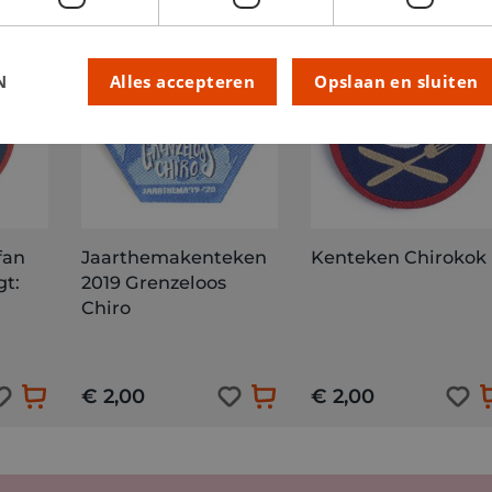
N
Alles accepteren
Opslaan en sluiten
fan
Jaarthemakenteken
Kenteken Chirokok
gt:
2019 Grenzeloos
Chiro
€ 2,00
€ 2,00