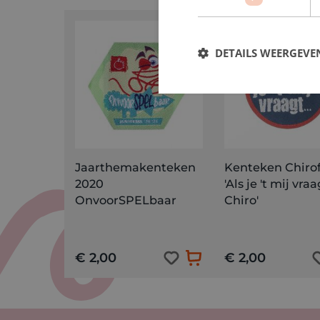
DETAILS WEERGEVE
Jaarthemakenteken
Kenteken Chiro
2020
'Als je 't mij vraa
OnvoorSPELbaar
Chiro'
€ 2,00
€ 2,00