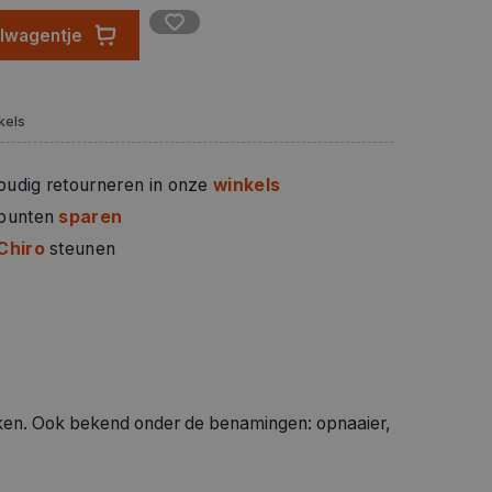
elwagentje
kels
oudig retourneren in onze
winkels
 punten
sparen
Chiro
steunen
en. Ook bekend onder de benamingen: opnaaier,