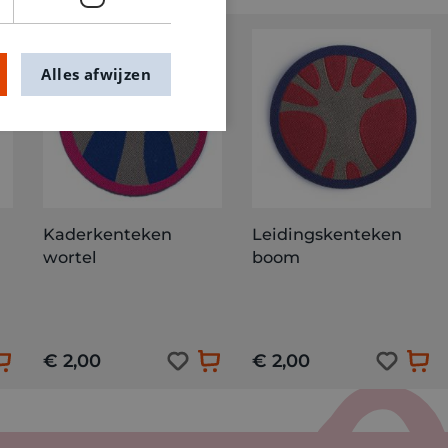
Alles afwijzen
Kaderkenteken
Leidingskenteken
wortel
boom
€ 2,00
€ 2,00