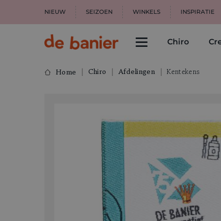
NIEUW
SEIZOEN
WINKELS
INSPIRATIE
Chiro
Cre
Chiro
Afdelingen
Kentekens
Home