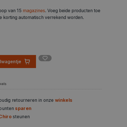
koop van 15
magazines
. Voeg beide producten toe
de korting automatisch verrekend worden.
elwagentje
kels
oudig retourneren in onze
winkels
 punten
sparen
Chiro
steunen