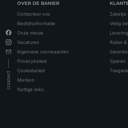
OVER DE BANIER
KLANT
Contacteer ons
Zakelijk
Bedrijfsinformatie
Veilig b
Onze missie
Levering
Vacatures
Ruilen &
Algemene voorwaarden
Garantie
Privacybeleid
Sparen
Cookiebeleid
Toeganke
connect
Merken
Nuttige links