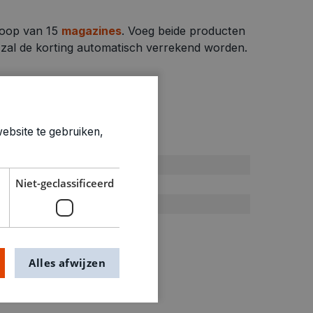
koop van 15
magazines
. Voeg beide producten
n zal de korting automatisch verrekend worden.
ebsite te gebruiken,
ties
Werkvorm/Spel
Niet-geclassificeerd
0.13kg
8060013
Alles afwijzen