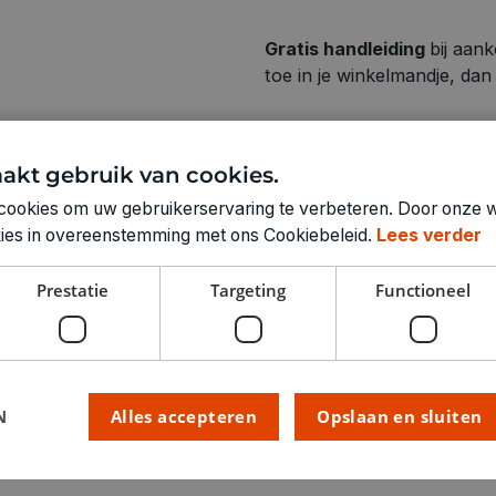
Gratis handleiding
bij aan
toe in je winkelmandje, da
akt gebruik van cookies.
cookies om uw gebruikerservaring te verbeteren. Door onze w
Technische specifica
okies in overeenstemming met ons Cookiebeleid.
Lees verder
RUBRIEK:
Prestatie
Targeting
Functioneel
GEWICHT
ARTIKELNUMMER
N
Alles accepteren
Opslaan en sluiten