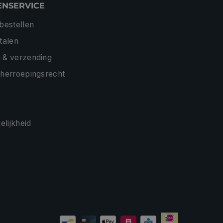
ENSERVICE
 bestellen
etalen
 & verzending
 herroepingsrecht
lijkheid