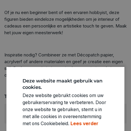
Of je nu een beginner bent of een ervaren hobbyist, deze
figuren bieden eindeloze mogelijkheden om je interieur of
cadeaus een persoonlijke en artistieke touch te geven. Maak
het jouw eigen meesterwerk!
Inspiratie nodig? Combineer ze met Décopatch papier,
acrylverf of andere materialen en geef je creatie een eigen
stijl. Perfect voor thuisdecoratie, feestversiering of als
origineel geschenk.
Deze website maakt gebruik van
cookies.
Deze website gebruikt cookies om uw
Technische specificaties
gebruikerservaring te verbeteren. Door
onze website te gebruiken, stemt u in
RUBRIEK:
met alle cookies in overeenstemming
Decoupage papier
met ons Cookiebeleid.
Lees verder
GEWICHT