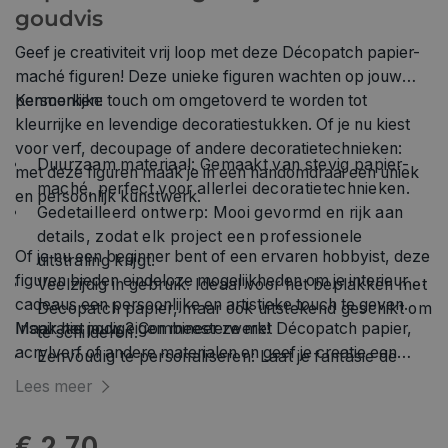
goudvis
Geef je creativiteit vrij loop met deze Décopatch papier-
maché figuren! Deze unieke figuren wachten op jouw
persoonlijke touch om omgetoverd te worden tot
Kenmerken:
kleurrijke en levendige decoratiestukken. Of je nu kiest
voor verf, decoupage of andere decoratietechnieken:
Duurzaam materiaal: Gemaakt van stevig papier-
met deze figuren maak je in een handomdraai een uniek
maché, perfect voor allerlei decoratietechnieken.
en persoonlijk kunstwerk.
Gedetailleerd ontwerp: Mooi gevormd en rijk aan
details, zodat elk project een professionele
Of je nu een beginner bent of een ervaren hobbyist, deze
uitstraling krijgt.
figuren bieden eindeloze mogelijkheden om je interieur of
Veelzijdig in gebruik: Ideaal voor het beplakken met
cadeaus een persoonlijke en artistieke touch te geven.
Décopatch papier, maar ook uitstekend geschikt om
Maak het jouw eigen meesterwerk!
Inspiratie nodig? Combineer ze met Décopatch papier,
te schilderen.
acrylverf of andere materialen en geef je creatie een
Eenvoudig te personaliseren: Laat je fantasie de
eigen stijl. Perfect voor thuisdecoratie, feestversiering of
vrije loop en creëer je eigen unieke decoratie.
Lees meer
als origineel geschenk.
€ 2,70