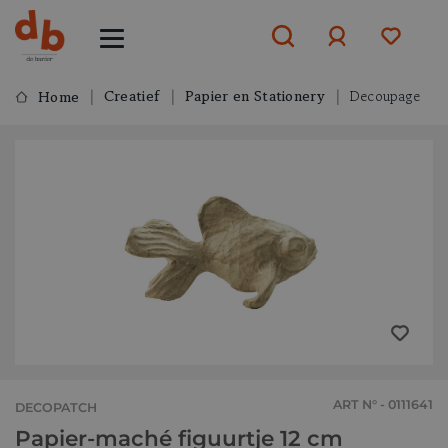
Creatief
Papier en Stationery
Decoupage
Home
Aanmelden
of
aanmelden
ART N° - 0111641
DECOPATCH
Papier-maché figuurtje 12 cm