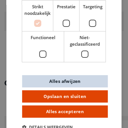
0.045kg
Strikt
Prestatie
Targeting
noodzakelijk
ARTIKELNUMMER
0111641
Functioneel
Niet-
geclassificeerd
Alles afwijzen
Ontdek meer
Opslaan en sluiten
Alles accepteren
DETAILS WEERGEVEN