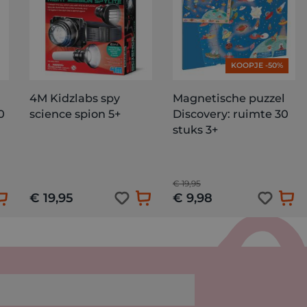
KOOPJE -50%
4M Kidzlabs spy
Magnetische puzzel
0
science spion 5+
Discovery: ruimte 30
stuks 3+
€ 19,95
€ 19,95
€ 9,98