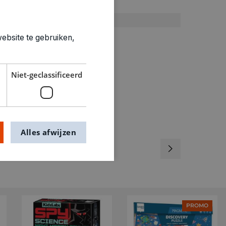
Puzzels
0.528kg
3181233
ebsite te gebruiken,
Niet-geclassificeerd
Alles afwijzen
PROMO