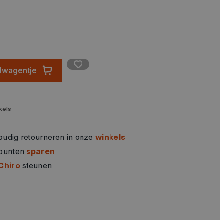
elwagentje
kels
oudig retourneren in onze
winkels
 punten
sparen
Chiro
steunen