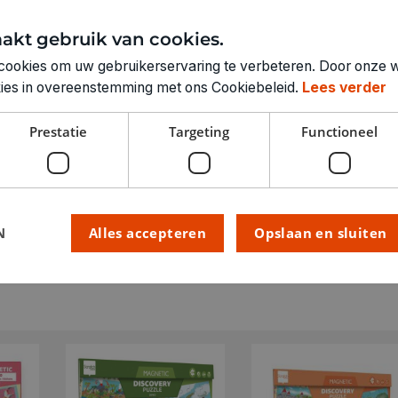
RUBRIEK:
GEWICHT
akt gebruik van cookies.
ARTIKELNUMMER
cookies om uw gebruikerservaring te verbeteren. Door onze w
okies in overeenstemming met ons Cookiebeleid.
Lees verder
Prestatie
Targeting
Functioneel
N
Alles accepteren
Opslaan en sluiten