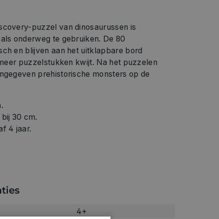
scovery-puzzel van dinosaurussen is
 als onderweg te gebruiken. De 80
ch en blijven aan het uitklapbare bord
t meer puzzelstukken kwijt. Na het puzzelen
angegeven prehistorische monsters op de
.
bij 30 cm.
f 4 jaar.
ties
4+