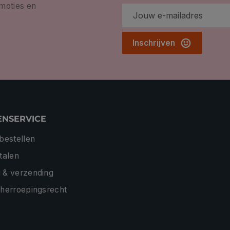
omoties en
Inschrijven
ENSERVICE
 bestellen
etalen
 & verzending
 herroepingsrecht