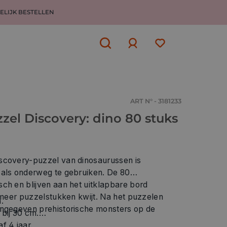
ELIJK BESTELLEN
Aanmelden
of
aanmelden
ART N° - 3181233
el Discovery: dino 80 stuks
scovery-puzzel van dinosaurussen is
 als onderweg te gebruiken. De 80
ch en blijven aan het uitklapbare bord
t meer puzzelstukken kwijt. Na het puzzelen
.
angegeven prehistorische monsters op de
bij 30 cm.
f 4 jaar.