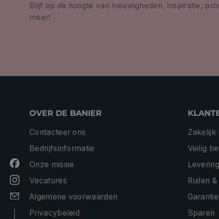
Blijf op de hoogte van nieuwigheden, inspiratie, pr
meer!
OVER DE BANIER
KLANT
Contacteer ons
Zakelijk
Bedrijfsinformatie
Veilig b
Onze missie
Levering
Vacatures
Ruilen &
Algemene voorwaarden
Garantie
Privacybeleid
Sparen