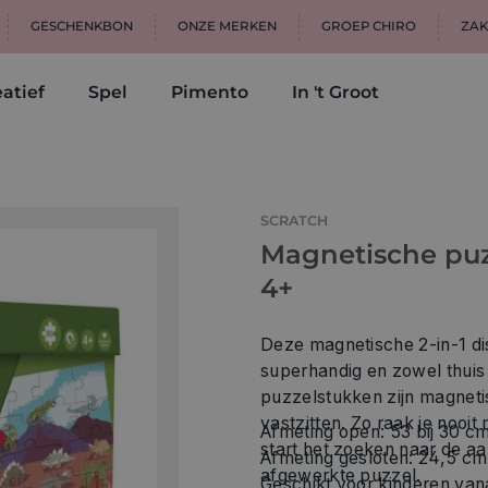
GESCHENKBON
ONZE MERKEN
GROEP CHIRO
ZAK
atief
Spel
Pimento
In 't Groot
SCRATCH
Magnetische puzz
4+
Deze magnetische 2-in-1 di
superhandig en zowel thuis
puzzelstukken zijn magnetis
vastzitten. Zo raak je nooi
Afmeting open: 53 bij 30 cm
start het zoeken naar de a
Afmeting gesloten: 24,5 cm 
afgewerkte puzzel.
Geschikt voor kinderen vana