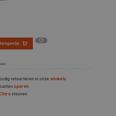
elwagentje
kels
oudig retourneren in onze
winkels
 punten
sparen
Chiro
steunen