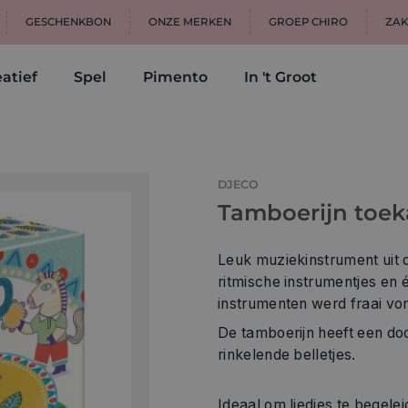
GESCHENKBON
ONZE MERKEN
GROEP CHIRO
ZAK
atief
Spel
Pimento
In 't Groot
DJECO
Tamboerijn toe
Leuk muziekinstrument uit
ritmische instrumentjes en
instrumenten werd fraai vo
De tamboerijn heeft een doo
rinkelende belletjes.
Ideaal om liedjes te begelei