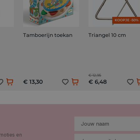
KOOPJE -50%
Tamboerijn toekan
Triangel 10 cm
€ 12,95
€ 13,30
€ 6,48
omoties en