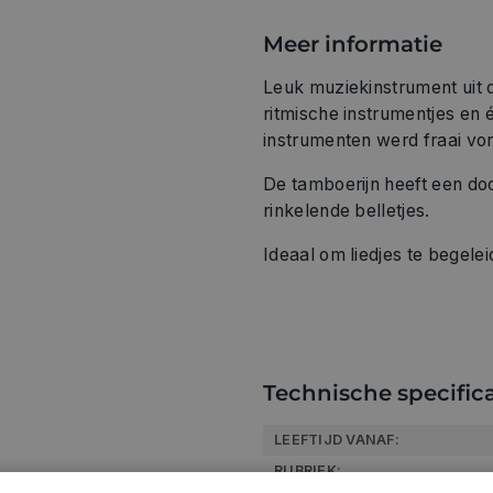
Meer informatie
Leuk muziekinstrument uit
ritmische instrumentjes en
instrumenten werd fraai vo
De tamboerijn heeft een doo
rinkelende belletjes.
Ideaal om liedjes te begelei
Technische specifica
LEEFTIJD VANAF:
RUBRIEK: