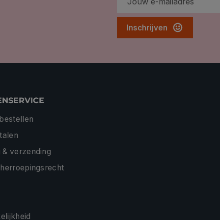
Inschrijven
ENSERVICE
 bestellen
etalen
 & verzending
 herroepingsrecht
lijkheid