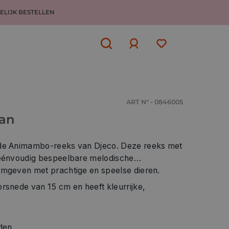
ELIJK BESTELLEN
Aanmelden
of
aanmelden
ART N° - 0846005
kan
 de Animambo-reeks van Djeco. Deze reeks met
 éénvoudig bespeelbare melodische
rmgeven met prachtige en speelse dieren.
rsnede van 15 cm en heeft kleurrijke,
den.