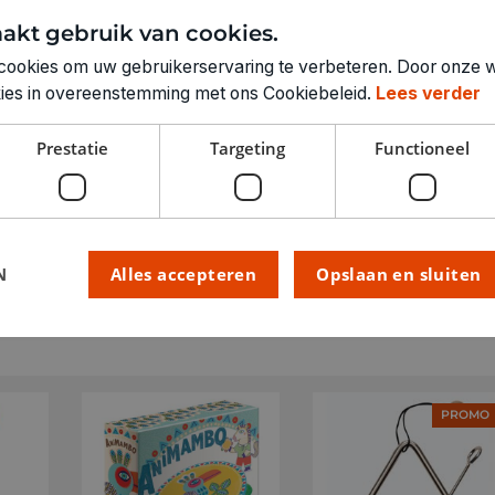
GEWICHT
akt gebruik van cookies.
ARTIKELNUMMER
cookies om uw gebruikerservaring te verbeteren. Door onze w
okies in overeenstemming met ons Cookiebeleid.
Lees verder
Prestatie
Targeting
Functioneel
N
Alles accepteren
Opslaan en sluiten
PROMO