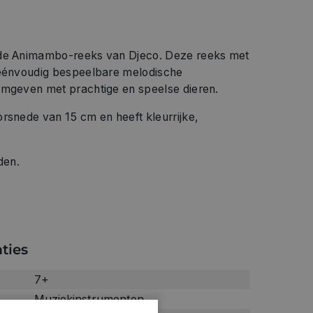
 de Animambo-reeks van Djeco. Deze reeks met
 éénvoudig bespeelbare melodische
rmgeven met prachtige en speelse dieren.
rsnede van 15 cm en heeft kleurrijke,
den.
ties
7+
Muziekinstrumenten